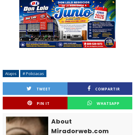
Atajos
# Policiacas
TWEET
COMPARTIR
PIN IT
WHATSAPP
About
Miradorweb.com