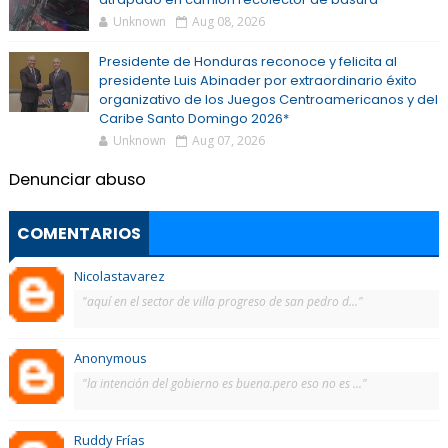
Unknown
Aug 08, 2026
Presidente de Honduras reconoce y felicita al
presidente Luis Abinader por extraordinario éxito
organizativo de los Juegos Centroamericanos y del
Caribe Santo Domingo 2026*
Unknown
Aug 07, 2026
Denunciar abuso
COMENTARIOS
Nicolastavarez
"aquí en el sector de villa progreso de san pedro d..."
Anonymous
"la intención del gobierno es buena.pero eso no es ..."
Ruddy Frías