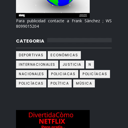
Para publicidad contacte a Frank Sànchez ; WS
8099015204
CATEGORIA
DEPORTIVAS
ECONÓMICAS
INTERNACIONALES
JUSTICIA
N
NACIONALES
POLICIACAS
POLICÌACAS
POLICÍACAS
POLÍTICA
MÙSICA