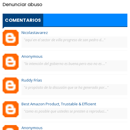
Denunciar abuso
COMENTARIOS
Nicolastavarez
"aquí en el sector de villa progreso de san pedro d..."
Anonymous
"la intención del gobierno es buena.pero eso no es ..."
Ruddy Frías
"a propósito de la discusión que se ha generado por..."
Best Amazon Product, Trustable & Efficient
"como es posible que ustedes se presten a reproduci..."
Anonymous