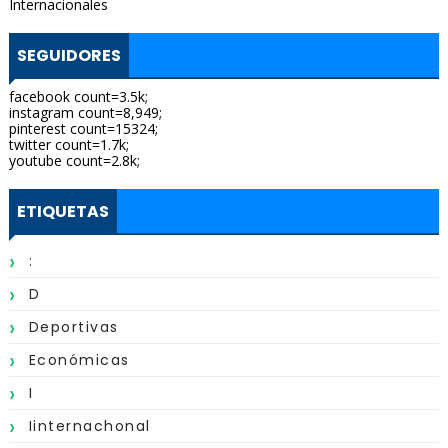
Internacionales
SEGUIDORES
facebook count=3.5k;
instagram count=8,949;
pinterest count=15324;
twitter count=1.7k;
youtube count=2.8k;
ETIQUETAS
:
D
Deportivas
Económicas
I
Iinternachonal