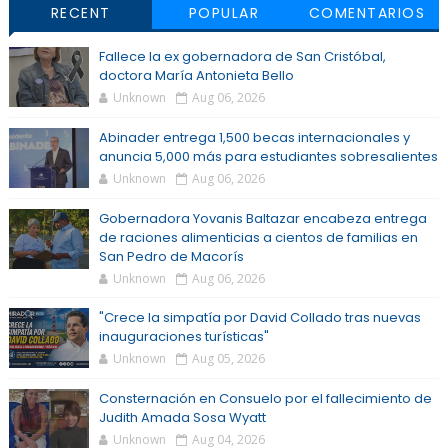
RECENT
POPULAR
COMENTARIOS
Fallece la ex gobernadora de San Cristóbal,
doctora María Antonieta Bello
Unknown
Aug 06, 2026
Abinader entrega 1,500 becas internacionales y
anuncia 5,000 más para estudiantes sobresalientes
Unknown
Aug 06, 2026
Gobernadora Yovanis Baltazar encabeza entrega
de raciones alimenticias a cientos de familias en
San Pedro de Macorís
Unknown
Aug 06, 2026
"Crece la simpatía por David Collado tras nuevas
inauguraciones turísticas"
Unknown
Aug 05, 2026
Consternación en Consuelo por el fallecimiento de
Judith Amada Sosa Wyatt
Unknown
Aug 04, 2026