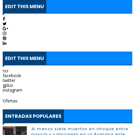
EDIT THIS MENU
EDIT THIS MENU
rss
facebook
twitter
gplus
instagram
Ofertas
ENTRADAS POPULARES
Al menos siete muertos en choque entre
pasola y camioneta en La Romana este