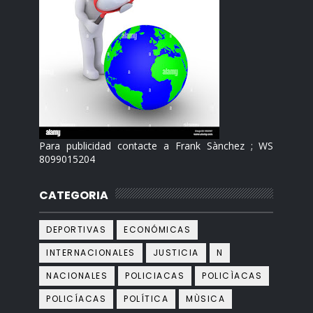
Para publicidad contacte a Frank Sànchez ; WS
8099015204
CATEGORIA
DEPORTIVAS
ECONÓMICAS
INTERNACIONALES
JUSTICIA
N
NACIONALES
POLICIACAS
POLICÌACAS
POLICÍACAS
POLÍTICA
MÙSICA