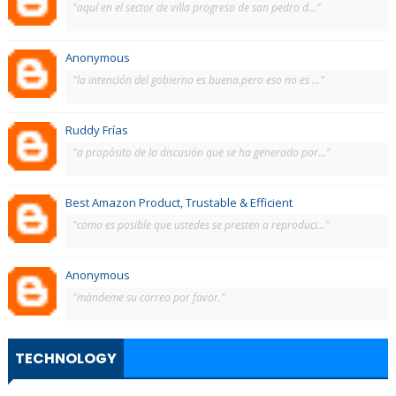
"aquí en el sector de villa progreso de san pedro d..."
Anonymous
"la intención del gobierno es buena.pero eso no es ..."
Ruddy Frías
"a propósito de la discusión que se ha generado por..."
Best Amazon Product, Trustable & Efficient
"como es posible que ustedes se presten a reproduci..."
Anonymous
"màndeme su correo por favor."
TECHNOLOGY