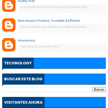
Ruddy Frías
"a propósito de la discusión que se ha generado por..."
Best Amazon Product, Trustable & Efficient
"como es posible que ustedes se presten a reproduci..."
Anonymous
"màndeme su correo por favor."
TECHNOLOGY
BUSCAR ESTE BLOG
VISITANTES AHORA