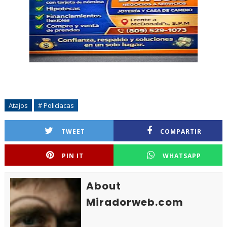
Atajos
# Policíacas
TWEET
COMPARTIR
PIN IT
WHATSAPP
About
Miradorweb.com