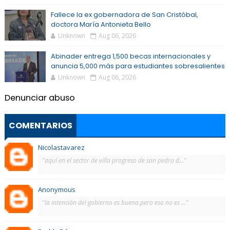
Fallece la ex gobernadora de San Cristóbal,
doctora María Antonieta Bello
Unknown
Aug 06, 2026
Abinader entrega 1,500 becas internacionales y
anuncia 5,000 más para estudiantes sobresalientes
Unknown
Aug 06, 2026
Denunciar abuso
COMENTARIOS
Nicolastavarez
"aquí en el sector de villa progreso de san pedro d..."
Anonymous
"la intención del gobierno es buena.pero eso no es ..."