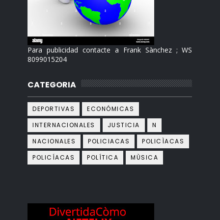
Para publicidad contacte a Frank Sànchez ; WS
8099015204
CATEGORIA
DEPORTIVAS
ECONÓMICAS
INTERNACIONALES
JUSTICIA
N
NACIONALES
POLICIACAS
POLICÌACAS
POLICÍACAS
POLÍTICA
MÙSICA