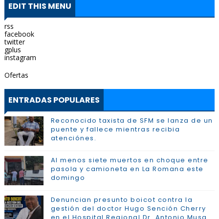
EDIT THIS MENU
rss
facebook
twitter
gplus
instagram
Ofertas
ENTRADAS POPULARES
Reconocido taxista de SFM se lanza de un
puente y fallece mientras recibia
atenciónes.
Al menos siete muertos en choque entre
pasola y camioneta en La Romana este
domingo
Denuncian presunto boicot contra la
gestión del doctor Hugo Sención Cherry
en el Hospital Regional Dr. Antonio Musa