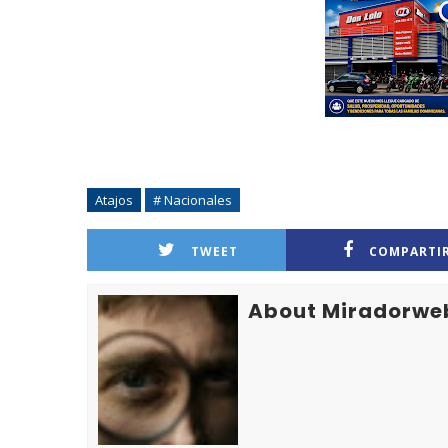
Atajos
# Nacionales
TWEET
COMPARTI
About Miradorwe