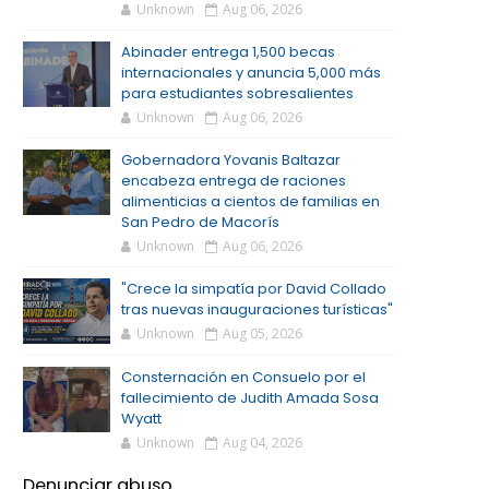
Unknown
Aug 06, 2026
Abinader entrega 1,500 becas
internacionales y anuncia 5,000 más
para estudiantes sobresalientes
Unknown
Aug 06, 2026
Gobernadora Yovanis Baltazar
encabeza entrega de raciones
alimenticias a cientos de familias en
San Pedro de Macorís
Unknown
Aug 06, 2026
"Crece la simpatía por David Collado
tras nuevas inauguraciones turísticas"
Unknown
Aug 05, 2026
Consternación en Consuelo por el
fallecimiento de Judith Amada Sosa
Wyatt
Unknown
Aug 04, 2026
Denunciar abuso