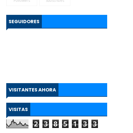
Followers
Subscribes
SEGUIDORES
VISITANTES AHORA
VISITAS
2
3
8
5
1
3
3