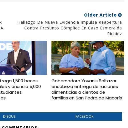
Older Article
R
Hallazgo De Nueva Evidencia Impulsa Reapertura
JA
Contra Presunto Cómplice En Caso Esmeralda
Richiez
trega 1,500 becas
Gobernadora Yovanis Baltazar
ales y anuncia 5,000
encabeza entrega de raciones
studiantes
alimenticias a cientos de
tes
familias en San Pedro de Macorís
DISQUS
FACEBOOK
Y COMENTARIOS: