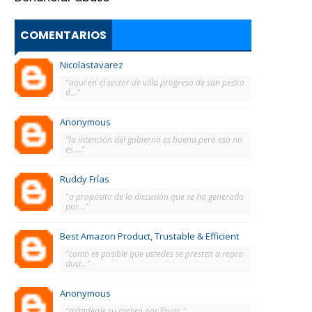
COMENTARIOS
Nicolastavarez
"aquí en el sector de villa progreso de san pedro
d..."
Anonymous
"la intención del gobierno es buena.pero eso no
es ..."
Ruddy Frías
"a propósito de la discusión que se ha generado
por..."
Best Amazon Product, Trustable & Efficient
"como es posible que ustedes se presten a repro
duci..."
Anonymous
"màndeme su correo por favor."