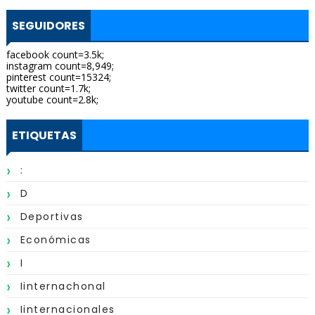
SEGUIDORES
facebook count=3.5k;
instagram count=8,949;
pinterest count=15324;
twitter count=1.7k;
youtube count=2.8k;
ETIQUETAS
:
D
Deportivas
Económicas
I
Iinternachonal
Iinternacionales