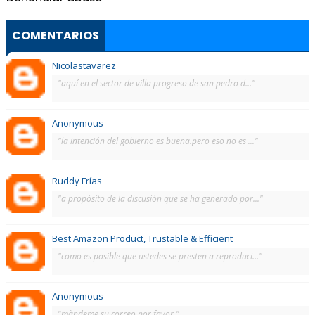
COMENTARIOS
Nicolastavarez
"aquí en el sector de villa progreso de san pedro d..."
Anonymous
"la intención del gobierno es buena.pero eso no es ..."
Ruddy Frías
"a propósito de la discusión que se ha generado por..."
Best Amazon Product, Trustable & Efficient
"como es posible que ustedes se presten a reproduci..."
Anonymous
"màndeme su correo por favor."