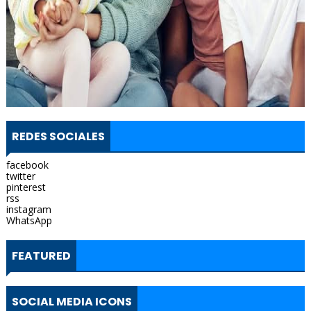
REDES SOCIALES
facebook
twitter
pinterest
rss
instagram
WhatsApp
FEATURED
SOCIAL MEDIA ICONS