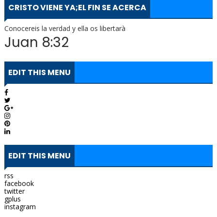
CRISTO VIENE YA;EL FIN SE ACERCA
Conocereis la verdad y ella os libertarà
Juan 8:32
EDIT THIS MENU
EDIT THIS MENU
rss
facebook
twitter
gplus
instagram