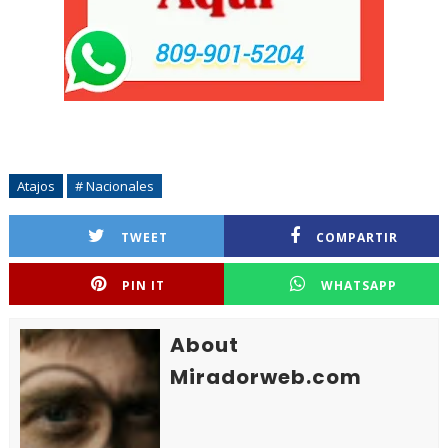
Atajos
# Nacionales
TWEET
COMPARTIR
PIN IT
WHATSAPP
About
Miradorweb.com