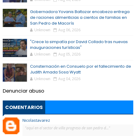
Gobernadora Yovanis Baltazar encabeza entrega
de raciones alimenticias a cientos de familias en
San Pedro de Macorís
Unknown
Aug 06, 2026
"Crece la simpatía por David Collado tras nuevas
inauguraciones turísticas"
Unknown
Aug 05, 2026
Consternación en Consuelo por el fallecimiento de
Judith Amada Sosa Wyatt
Unknown
Aug 04, 2026
Denunciar abuso
COMENTARIOS
Nicolastavarez
"aquí en el sector de villa progreso de san pedro d..."