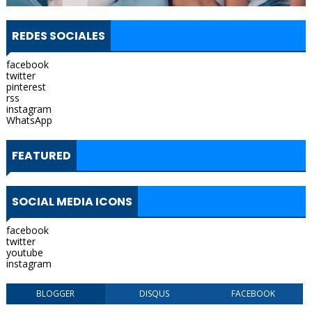
REDES SOCIALES
facebook
twitter
pinterest
rss
instagram
WhatsApp
FEATURED
SOCIAL MEDIA ICONS
facebook
twitter
youtube
instagram
BLOGGER
DISQUS
FACEBOOK