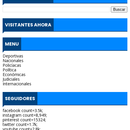
VISITANTES AHORA
MENU
Deportivas
Nacionales
Policíacas
Política
Económicas
Judiciales
Internacionales
SEGUIDORES
facebook count=3.5k;
instagram count=8,949;
pinterest count=15324;
twitter count=1.7k;
youtube count=2.8k;