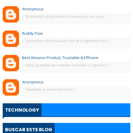
Anonymous
"la intención del gobierno es buena.pero eso no es ..."
Ruddy Frías
"a propósito de la discusión que se ha generado por..."
Best Amazon Product, Trustable & Efficient
"como es posible que ustedes se presten a reproduci..."
Anonymous
"màndeme su correo por favor."
TECHNOLOGY
BUSCAR ESTE BLOG