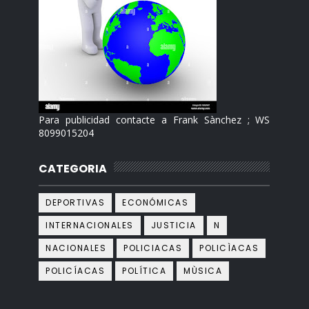
Para publicidad contacte a Frank Sànchez ; WS
8099015204
CATEGORIA
DEPORTIVAS
ECONÓMICAS
INTERNACIONALES
JUSTICIA
N
NACIONALES
POLICIACAS
POLICÌACAS
POLICÍACAS
POLÍTICA
MÙSICA