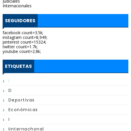
Judiciales
Internacionales
SEGUIDORES
facebook count=3.5k;
instagram count=8,949;
pinterest count=15324;
twitter count=1.7k;
youtube count=2.8k;
ETIQUETAS
:
D
Deportivas
Económicas
I
Iinternachonal