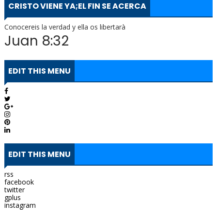
CRISTO VIENE YA;EL FIN SE ACERCA
Conocereis la verdad y ella os libertarà
Juan 8:32
EDIT THIS MENU
EDIT THIS MENU
rss
facebook
twitter
gplus
instagram