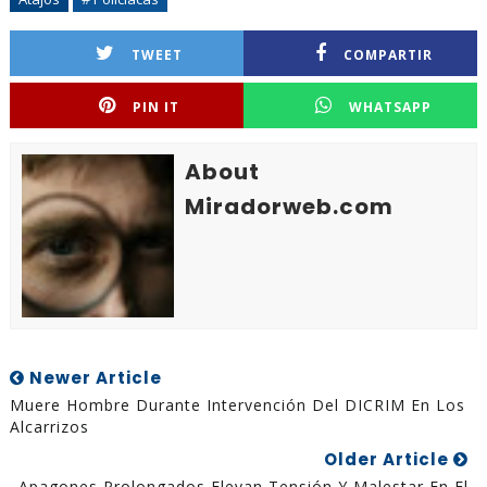
TWEET
COMPARTIR
PIN IT
WHATSAPP
About
Miradorweb.com
Newer Article
Muere Hombre Durante Intervención Del DICRIM En Los
Alcarrizos
Older Article
Apagones Prolongados Elevan Tensión Y Malestar En El