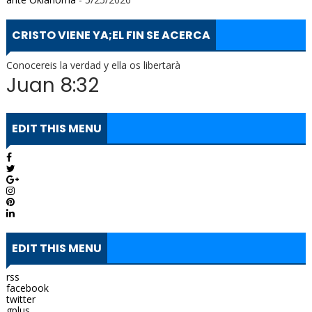
CRISTO VIENE YA;EL FIN SE ACERCA
Conocereis la verdad y ella os libertarà
Juan 8:32
EDIT THIS MENU
EDIT THIS MENU
rss
facebook
twitter
gplus