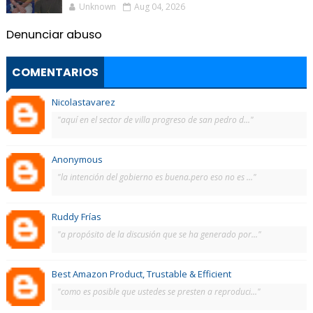
Unknown
Aug 04, 2026
Denunciar abuso
COMENTARIOS
Nicolastavarez
"aquí en el sector de villa progreso de san pedro d..."
Anonymous
"la intención del gobierno es buena.pero eso no es ..."
Ruddy Frías
"a propósito de la discusión que se ha generado por..."
Best Amazon Product, Trustable & Efficient
"como es posible que ustedes se presten a reproduci..."