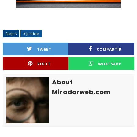
Atajos
# Justicia
TWEET
COMPARTIR
PIN IT
WHATSAPP
About
Miradorweb.com