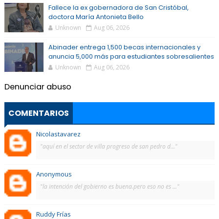
Fallece la ex gobernadora de San Cristóbal,
doctora María Antonieta Bello
Unknown
Aug 06, 2026
Abinader entrega 1,500 becas internacionales y
anuncia 5,000 más para estudiantes sobresalientes
Unknown
Aug 06, 2026
Denunciar abuso
COMENTARIOS
Nicolastavarez
"aquí en el sector de villa progreso de san pedro d..."
Anonymous
"la intención del gobierno es buena.pero eso no es ..."
Ruddy Frías