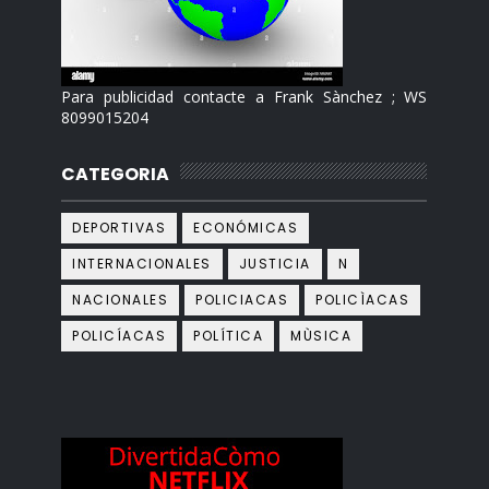
Para publicidad contacte a Frank Sànchez ; WS
8099015204
CATEGORIA
DEPORTIVAS
ECONÓMICAS
INTERNACIONALES
JUSTICIA
N
NACIONALES
POLICIACAS
POLICÌACAS
POLICÍACAS
POLÍTICA
MÙSICA