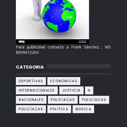
Para publicidad contacte a Frank Sànchez ; WS
8099015204
CATEGORIA
DEPORTIVAS
ECONÓMICAS
INTERNACIONALES
JUSTICIA
N
NACIONALES
POLICIACAS
POLICÌACAS
POLICÍACAS
POLÍTICA
MÙSICA