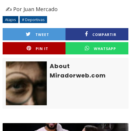
✍️ Por Juan Mercado
Atajos
# Deportivas
TWEET
COMPARTIR
PIN IT
WHATSAPP
About
Miradorweb.com