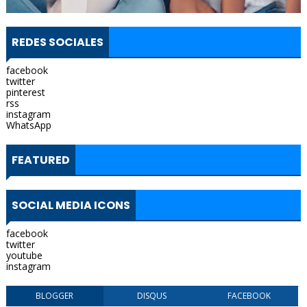
REDES SOCIALES
facebook
twitter
pinterest
rss
instagram
WhatsApp
FEATURED
SOCIAL MEDIA ICONS
facebook
twitter
youtube
instagram
BLOGGER
DISQUS
FACEBOOK