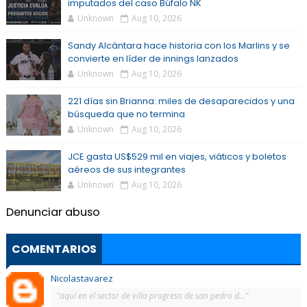
imputados del caso Búfalo NK
Unknown
Aug 10, 2026
Sandy Alcántara hace historia con los Marlins y se
convierte en líder de innings lanzados
Unknown
Aug 10, 2026
221 días sin Brianna: miles de desaparecidos y una
búsqueda que no termina
Unknown
Aug 10, 2026
JCE gasta US$529 mil en viajes, viáticos y boletos
aéreos de sus integrantes
Unknown
Aug 10, 2026
Denunciar abuso
COMENTARIOS
Nicolastavarez
"aquí en el sector de villa progreso de san pedro d..."