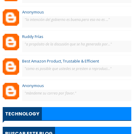
Anonymous
"la intención del gobierno es buena.pero eso no es ..."
Ruddy Frías
"a propósito de la discusión que se ha generado por..."
Best Amazon Product, Trustable & Efficient
"como es posible que ustedes se presten a reproduci..."
Anonymous
"màndeme su correo por favor."
TECHNOLOGY
BUSCAR ESTE BLOG