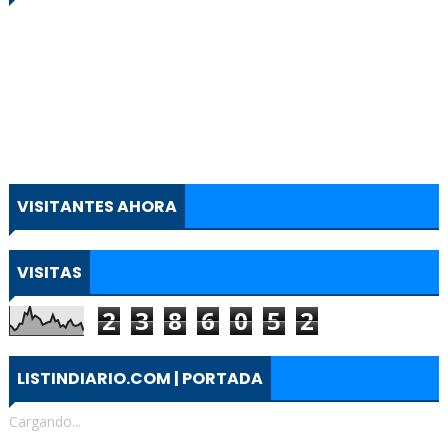
VISITANTES AHORA
VISITAS
2
3
8
6
0
5
2
LISTINDIARIO.COM | PORTADA
Cargando...