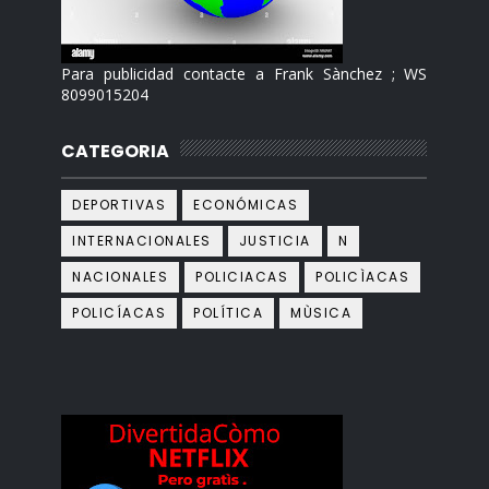
Para publicidad contacte a Frank Sànchez ; WS
8099015204
CATEGORIA
DEPORTIVAS
ECONÓMICAS
INTERNACIONALES
JUSTICIA
N
NACIONALES
POLICIACAS
POLICÌACAS
POLICÍACAS
POLÍTICA
MÙSICA