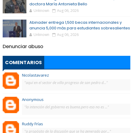
doctora María Antonieta Bello
Unknown
Aug 06, 2026
Abinader entrega 1,500 becas internacionales y
anuncia 5,000 más para estudiantes sobresalientes
Unknown
Aug 06, 2026
Denunciar abuso
COMENTARIOS
Nicolastavarez
"aquí en el sector de villa progreso de san pedro d..."
Anonymous
"la intención del gobierno es buena.pero eso no es ..."
Ruddy Frías
"a propósito de la discusión que se ha generado por..."