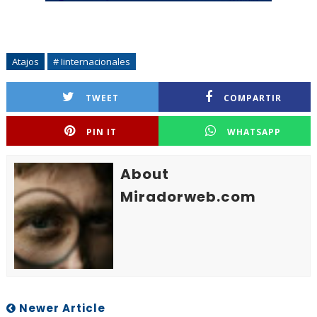
Atajos
# Iinternacionales
TWEET
COMPARTIR
PIN IT
WHATSAPP
About
Miradorweb.com
Newer Article