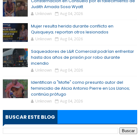
Consternación en Consuelo por el fallecimiento de
Judith Amada Sosa Wyatt
Unknown
Aug 04, 2026
Mujer resulta herida durante conflicto en
Quisqueya; reportan otros lesionados
Unknown
Aug 04, 2026
Saqueadores de L&R Comercial podrían enfrentar
hasta dos años de prisión por robo durante
incendio
Unknown
Aug 04, 2026
Identifican a "Mofle" como presunto autor del
feminicidio de Alicia Antonio Pierre en Los Llanos;
continúa prófugo
Unknown
Aug 04, 2026
BUSCAR ESTE BLOG