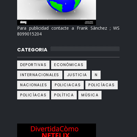
Para publicidad contacte a Frank Sànchez ; WS
8099015204
CATEGORIA
DEPORTIVAS
ECONÓMICAS
INTERNACIONALES
JUSTICIA
N
NACIONALES
POLICIACAS
POLICÌACAS
POLICÍACAS
POLÍTICA
MÙSICA