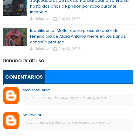
Saqueadores de L&R Comercial podrían enfrentar
hasta dos años de prisión por robo durante
incendio
Unknown
Aug 04, 2026
Identifican a "Mofle" como presunto autor del
feminicidio de Alicia Antonio Pierre en Los Llanos;
continúa prófugo
Unknown
Aug 04, 2026
Denunciar abuso
COMENTARIOS
Nicolastavarez
"aquí en el sector de villa progreso de san pedro d..."
Anonymous
"la intención del gobierno es buena.pero eso no es ..."