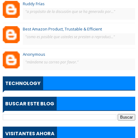
Ruddy Frías
"a propósito de la discusión que se ha generado por..."
Best Amazon Product, Trustable & Efficient
"como es posible que ustedes se presten a reproduci..."
Anonymous
"màndeme su correo por favor."
TECHNOLOGY
BUSCAR ESTE BLOG
VISITANTES AHORA