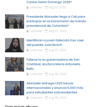
Caribe Santo Domingo 2026*
Unknown
Aug 07, 2026
Presidente Abinader llega a Cali para
participar en la transmisión de mando
presidencial de Colombia*
Unknown
Aug 07, 2026
Identifican a joven fallecido tras caer
del puente Juan Bosch
Unknown
Aug 07, 2026
Fallece la ex gobernadora de San
Cristóbal, doctora María Antonieta
Bello
Unknown
Aug 06, 2026
Abinader entrega 1,500 becas
internacionales y anuncia 5,000 más
para estudiantes sobresalientes
Unknown
Aug 06, 2026
Denunciar abuso