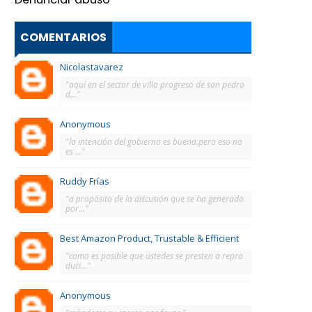
COMENTARIOS
Nicolastavarez
"aquí en el sector de villa progreso de san pedro
d..."
Anonymous
"la intención del gobierno es buena.pero eso no
es ..."
Ruddy Frías
"a propósito de la discusión que se ha generado
por..."
Best Amazon Product, Trustable & Efficient
"como es posible que ustedes se presten a repro
duci..."
Anonymous