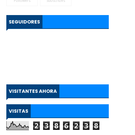
Followers
Subscribes
SEGUIDORES
VISITANTES AHORA
VISITAS
2
3
8
6
2
3
8