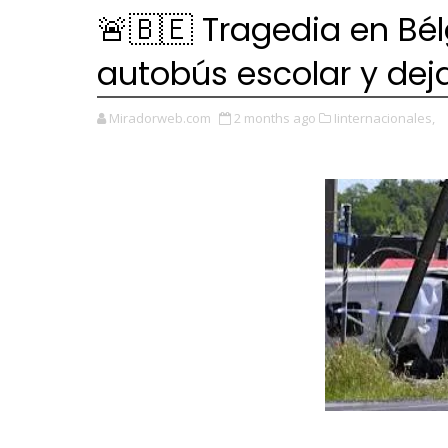
🚨🇧🇪 Tragedia en Bél
autobús escolar y dej
Miradorweb.com
2 months ago
Iinternacionales,