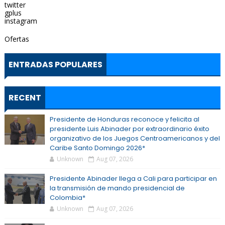
twitter
gplus
instagram
Ofertas
ENTRADAS POPULARES
RECENT
Presidente de Honduras reconoce y felicita al
presidente Luis Abinader por extraordinario éxito
organizativo de los Juegos Centroamericanos y del
Caribe Santo Domingo 2026*
Unknown
Aug 07, 2026
Presidente Abinader llega a Cali para participar en
la transmisión de mando presidencial de
Colombia*
Unknown
Aug 07, 2026