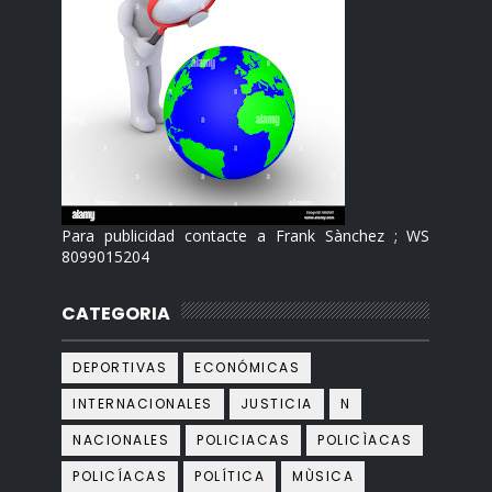
Para publicidad contacte a Frank Sànchez ; WS
8099015204
CATEGORIA
DEPORTIVAS
ECONÓMICAS
INTERNACIONALES
JUSTICIA
N
NACIONALES
POLICIACAS
POLICÌACAS
POLICÍACAS
POLÍTICA
MÙSICA