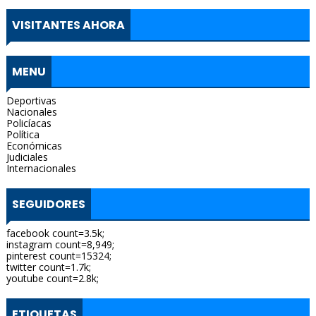
VISITANTES AHORA
MENU
Deportivas
Nacionales
Policíacas
Política
Económicas
Judiciales
Internacionales
SEGUIDORES
facebook count=3.5k;
instagram count=8,949;
pinterest count=15324;
twitter count=1.7k;
youtube count=2.8k;
ETIQUETAS