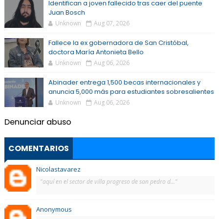
Identifican a joven fallecido tras caer del puente
Juan Bosch
Unknown
Aug 07, 2026
Fallece la ex gobernadora de San Cristóbal,
doctora María Antonieta Bello
Unknown
Aug 06, 2026
Abinader entrega 1,500 becas internacionales y
anuncia 5,000 más para estudiantes sobresalientes
Unknown
Aug 06, 2026
Denunciar abuso
COMENTARIOS
Nicolastavarez
"aquí en el sector de villa progreso de san pedro d..."
Anonymous