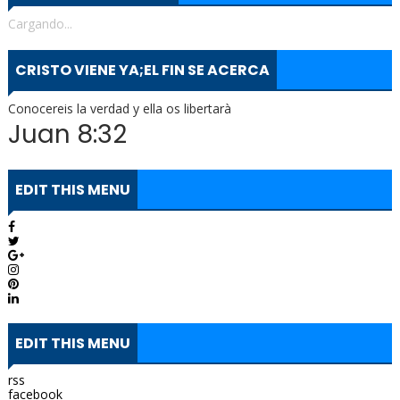
Cargando...
CRISTO VIENE YA;EL FIN SE ACERCA
Conocereis la verdad y ella os libertarà
Juan 8:32
EDIT THIS MENU
EDIT THIS MENU
rss
facebook