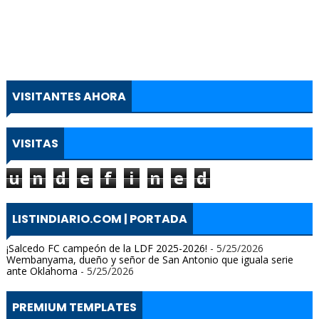
VISITANTES AHORA
VISITAS
u
n
d
e
f
i
n
e
d
LISTINDIARIO.COM | PORTADA
¡Salcedo FC campeón de la LDF 2025-2026!
- 5/25/2026
Wembanyama, dueño y señor de San Antonio que iguala serie
ante Oklahoma
- 5/25/2026
PREMIUM TEMPLATES