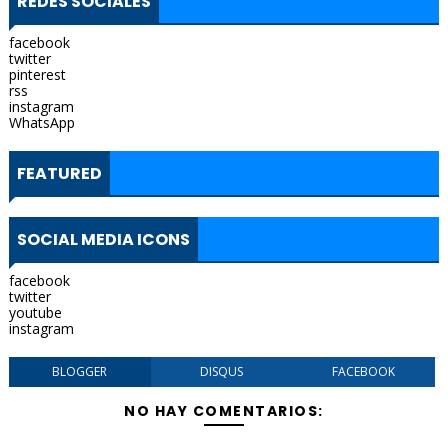
REDES SOCIALES
facebook
twitter
pinterest
rss
instagram
WhatsApp
FEATURED
SOCIAL MEDIA ICONS
facebook
twitter
youtube
instagram
BLOGGER
DISQUS
FACEBOOK
NO HAY COMENTARIOS: