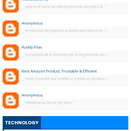
"aquí en el sector de villa progreso de san pedro d..."
Anonymous
"la intención del gobierno es buena.pero eso no es ..."
Ruddy Frías
"a propósito de la discusión que se ha generado por..."
Best Amazon Product, Trustable & Efficient
"como es posible que ustedes se presten a reproduci..."
Anonymous
"màndeme su correo por favor."
TECHNOLOGY