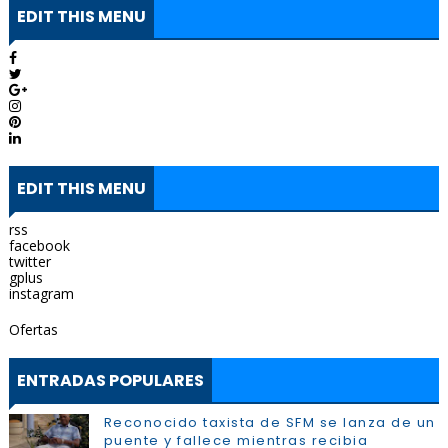
EDIT THIS MENU
EDIT THIS MENU
rss
facebook
twitter
gplus
instagram
Ofertas
ENTRADAS POPULARES
Reconocido taxista de SFM se lanza de un
puente y fallece mientras recibia