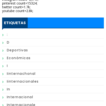
pinterest count=15324;
twitter count=1.7k;
youtube count=2.8k;
ETIQUETAS
:
D
Deportivas
Económicas
I
Iinternachonal
Iinternacionales
In
Internacional
Internacionale