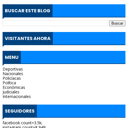
BUSCAR ESTE BLOG
VISITANTES AHORA
MENU
Deportivas
Nacionales
Policíacas
Política
Económicas
Judiciales
Internacionales
SEGUIDORES
facebook count=3.5k;
instagram count=8,949;