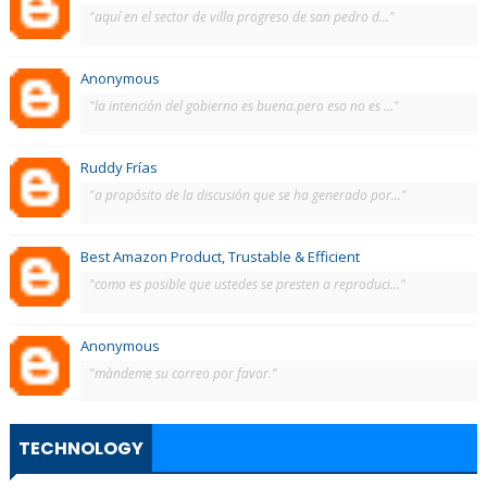
"aquí en el sector de villa progreso de san pedro d..."
Anonymous
"la intención del gobierno es buena.pero eso no es ..."
Ruddy Frías
"a propósito de la discusión que se ha generado por..."
Best Amazon Product, Trustable & Efficient
"como es posible que ustedes se presten a reproduci..."
Anonymous
"màndeme su correo por favor."
TECHNOLOGY