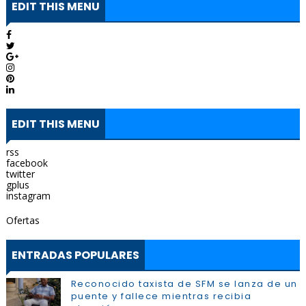
EDIT THIS MENU
EDIT THIS MENU
rss
facebook
twitter
gplus
instagram
Ofertas
ENTRADAS POPULARES
Reconocido taxista de SFM se lanza de un
puente y fallece mientras recibia