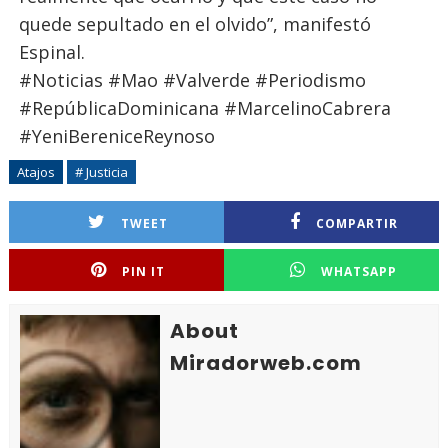
quede sepultado en el olvido”, manifestó
Espinal.
#Noticias #Mao #Valverde #Periodismo
#RepúblicaDominicana #MarcelinoCabrera
#YeniBereniceReynoso
Atajos
# Justicia
TWEET
COMPARTIR
PIN IT
WHATSAPP
About
Miradorweb.com