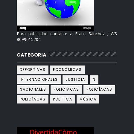
Para publicidad contacte a Frank Sànchez ; WS
8099015204
CATEGORIA
DEPORTIVAS
ECONÓMICAS
INTERNACIONALES
JUSTICIA
N
NACIONALES
POLICIACAS
POLICÌACAS
POLICÍACAS
POLÍTICA
MÙSICA