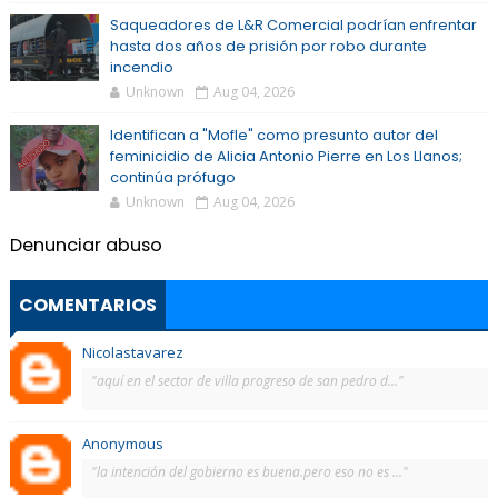
Saqueadores de L&R Comercial podrían enfrentar
hasta dos años de prisión por robo durante
incendio
Unknown
Aug 04, 2026
Identifican a "Mofle" como presunto autor del
feminicidio de Alicia Antonio Pierre en Los Llanos;
continúa prófugo
Unknown
Aug 04, 2026
Denunciar abuso
COMENTARIOS
Nicolastavarez
"aquí en el sector de villa progreso de san pedro d..."
Anonymous
"la intención del gobierno es buena.pero eso no es ..."