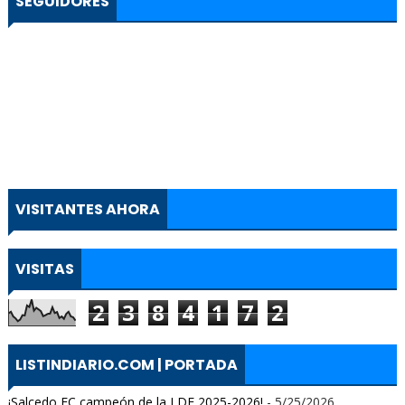
SEGUIDORES
VISITANTES AHORA
VISITAS
2
3
8
4
1
7
2
LISTINDIARIO.COM | PORTADA
¡Salcedo FC campeón de la LDF 2025-2026!
- 5/25/2026