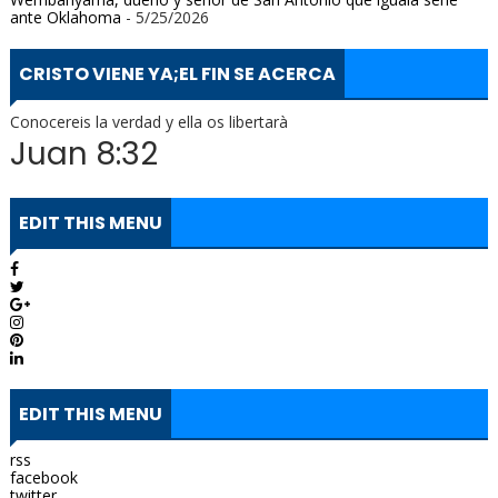
ante Oklahoma
- 5/25/2026
CRISTO VIENE YA;EL FIN SE ACERCA
Conocereis la verdad y ella os libertarà
Juan 8:32
EDIT THIS MENU
EDIT THIS MENU
rss
facebook
twitter