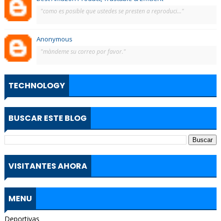
"como es posible que ustedes se presten a reproduci..."
Anonymous
"màndeme su correo por favor."
TECHNOLOGY
BUSCAR ESTE BLOG
VISITANTES AHORA
MENU
Deportivas