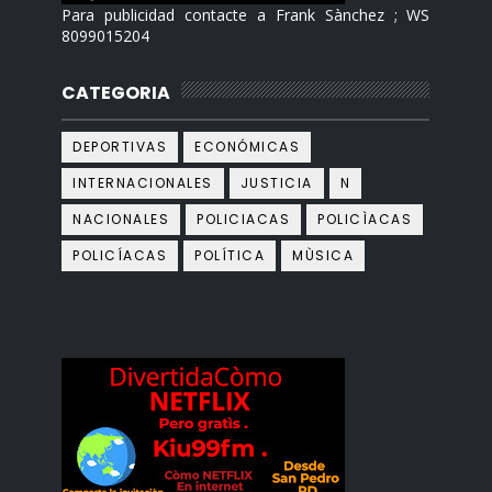
Para publicidad contacte a Frank Sànchez ; WS
8099015204
CATEGORIA
DEPORTIVAS
ECONÓMICAS
INTERNACIONALES
JUSTICIA
N
NACIONALES
POLICIACAS
POLICÌACAS
POLICÍACAS
POLÍTICA
MÙSICA