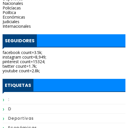
Nacionales
Policíacas
Política
Económicas
Judiciales
Internacionales
SEGUIDORES
facebook count=3.5k;
instagram count=8,949;
pinterest count=15324;
twitter count=1.7k;
youtube count=2.8k;
ETIQUETAS
:
D
Deportivas
Económicas