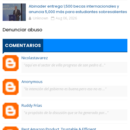
Abinader entrega 1,500 becas internacionales y
anuncia 5,000 más para estudiantes sobresalientes
Unknown
Aug 06, 2026
Denunciar abuso
COMENTARIOS
Nicolastavarez
"aquí en el sector de villa progreso de san pedro d..."
Anonymous
"la intención del gobierno es buena.pero eso no es ..."
Ruddy Frías
"a propósito de la discusión que se ha generado por..."
Best Amazon Product, Trustable & Efficient