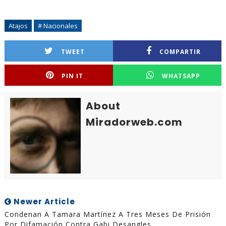
Atajos
# Nacionales
TWEET
COMPARTIR
PIN IT
WHATSAPP
About
Miradorweb.com
Newer Article
Condenan A Tamara Martínez A Tres Meses De Prisión
Por Difamación Contra Gabi Desangles