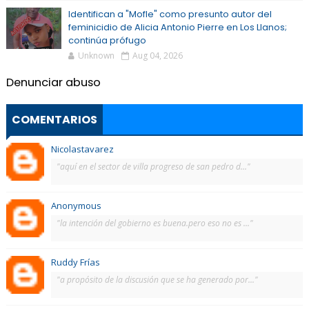
Identifican a "Mofle" como presunto autor del
feminicidio de Alicia Antonio Pierre en Los Llanos;
continúa prófugo
Unknown
Aug 04, 2026
Denunciar abuso
COMENTARIOS
Nicolastavarez
"aquí en el sector de villa progreso de san pedro d..."
Anonymous
"la intención del gobierno es buena.pero eso no es ..."
Ruddy Frías
"a propósito de la discusión que se ha generado por..."