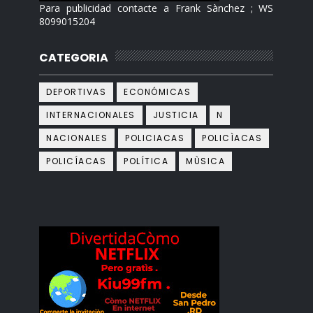
Para publicidad contacte a Frank Sànchez ; WS
8099015204
CATEGORIA
DEPORTIVAS
ECONÓMICAS
INTERNACIONALES
JUSTICIA
N
NACIONALES
POLICIACAS
POLICÌACAS
POLICÍACAS
POLÍTICA
MÙSICA