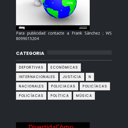
Para publicidad contacte a Frank Sànchez ; WS
8099015204
CATEGORIA
DEPORTIVAS
ECONÓMICAS
INTERNACIONALES
JUSTICIA
N
NACIONALES
POLICIACAS
POLICÌACAS
POLICÍACAS
POLÍTICA
MÙSICA