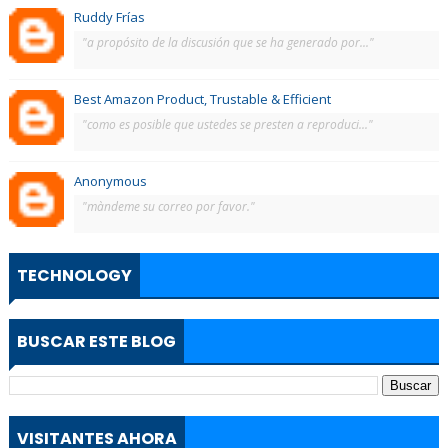
Ruddy Frías
"a propósito de la discusión que se ha generado por..."
Best Amazon Product, Trustable & Efficient
"como es posible que ustedes se presten a reproduci..."
Anonymous
"màndeme su correo por favor."
TECHNOLOGY
BUSCAR ESTE BLOG
VISITANTES AHORA