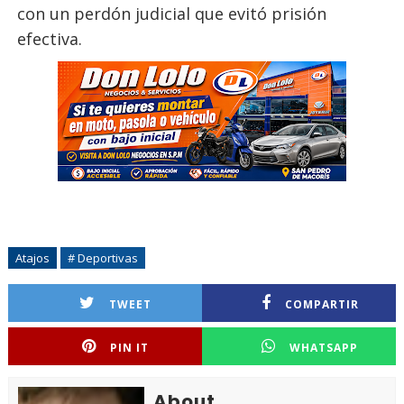
con un perdón judicial que evitó prisión
efectiva.
Atajos
# Deportivas
TWEET
COMPARTIR
PIN IT
WHATSAPP
About