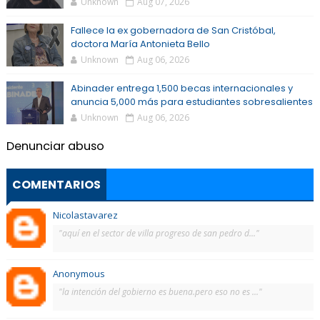
Unknown
Aug 07, 2026
Fallece la ex gobernadora de San Cristóbal,
doctora María Antonieta Bello
Unknown
Aug 06, 2026
Abinader entrega 1,500 becas internacionales y
anuncia 5,000 más para estudiantes sobresalientes
Unknown
Aug 06, 2026
Denunciar abuso
COMENTARIOS
Nicolastavarez
"aquí en el sector de villa progreso de san pedro d..."
Anonymous
"la intención del gobierno es buena.pero eso no es ..."