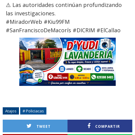
⚠️ Las autoridades continúan profundizando
las investigaciones.
#MiradorWeb #Kiu99FM
#SanFranciscoDeMacorís #DICRIM #ElCallao
Atajos
# Policiacas
TWEET
COMPARTIR