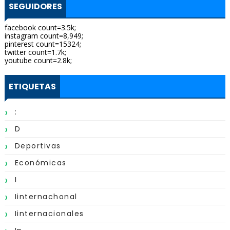
SEGUIDORES
facebook count=3.5k;
instagram count=8,949;
pinterest count=15324;
twitter count=1.7k;
youtube count=2.8k;
ETIQUETAS
:
D
Deportivas
Económicas
I
Iinternachonal
Iinternacionales