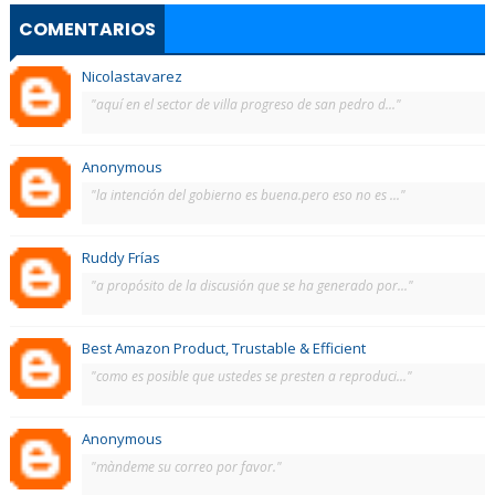
COMENTARIOS
Nicolastavarez
"aquí en el sector de villa progreso de san pedro d..."
Anonymous
"la intención del gobierno es buena.pero eso no es ..."
Ruddy Frías
"a propósito de la discusión que se ha generado por..."
Best Amazon Product, Trustable & Efficient
"como es posible que ustedes se presten a reproduci..."
Anonymous
"màndeme su correo por favor."