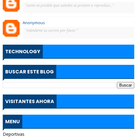
"como es posible que ustedes se presten a reproduci..."
Anonymous
"màndeme su correo por favor."
TECHNOLOGY
BUSCAR ESTE BLOG
VISITANTES AHORA
MENU
Deportivas