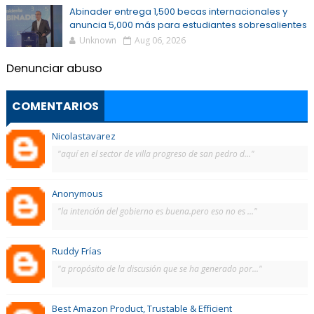
Abinader entrega 1,500 becas internacionales y
anuncia 5,000 más para estudiantes sobresalientes
Unknown
Aug 06, 2026
Denunciar abuso
COMENTARIOS
Nicolastavarez
"aquí en el sector de villa progreso de san pedro d..."
Anonymous
"la intención del gobierno es buena.pero eso no es ..."
Ruddy Frías
"a propósito de la discusión que se ha generado por..."
Best Amazon Product, Trustable & Efficient