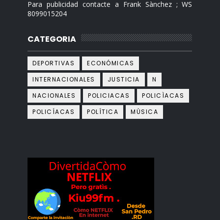
Para publicidad contacte a Frank Sànchez ; WS
8099015204
CATEGORIA
DEPORTIVAS
ECONÓMICAS
INTERNACIONALES
JUSTICIA
N
NACIONALES
POLICIACAS
POLICÌACAS
POLICÍACAS
POLÍTICA
MÙSICA