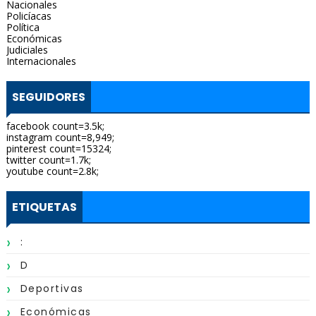
Nacionales
Policíacas
Política
Económicas
Judiciales
Internacionales
SEGUIDORES
facebook count=3.5k;
instagram count=8,949;
pinterest count=15324;
twitter count=1.7k;
youtube count=2.8k;
ETIQUETAS
:
D
Deportivas
Económicas