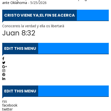
ante Oklahoma
- 5/25/2026
CRISTO VIENE YA;EL FIN SE ACERCA
Conocereis la verdad y ella os libertarà
Juan 8:32
EDIT THIS MENU
EDIT THIS MENU
rss
facebook
twitter