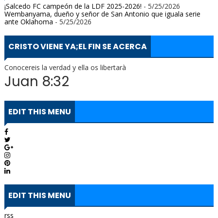
¡Salcedo FC campeón de la LDF 2025-2026!
- 5/25/2026
Wembanyama, dueño y señor de San Antonio que iguala serie
ante Oklahoma
- 5/25/2026
CRISTO VIENE YA;EL FIN SE ACERCA
Conocereis la verdad y ella os libertarà
Juan 8:32
EDIT THIS MENU
EDIT THIS MENU
rss