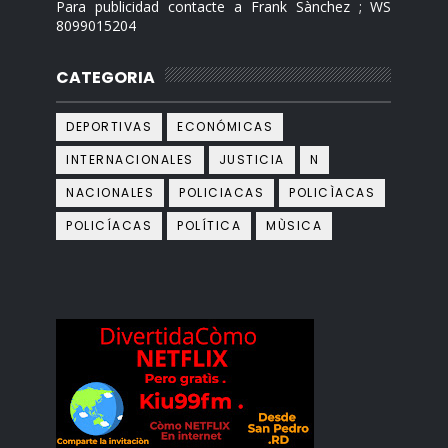
Para publicidad contacte a Frank Sànchez ; WS
8099015204
CATEGORIA
DEPORTIVAS
ECONÓMICAS
INTERNACIONALES
JUSTICIA
N
NACIONALES
POLICIACAS
POLICÌACAS
POLICÍACAS
POLÍTICA
MÙSICA