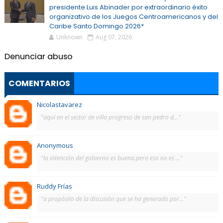
presidente Luis Abinader por extraordinario éxito
organizativo de los Juegos Centroamericanos y del
Caribe Santo Domingo 2026*
Unknown
Aug 07, 2026
Denunciar abuso
COMENTARIOS
Nicolastavarez
"aquí en el sector de villa progreso de san pedro d..."
Anonymous
"la intención del gobierno es buena.pero eso no es ..."
Ruddy Frías
"a propósito de la discusión que se ha generado por..."