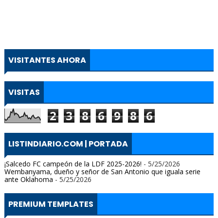
VISITANTES AHORA
VISITAS
2
3
8
6
9
8
6
LISTINDIARIO.COM | PORTADA
¡Salcedo FC campeón de la LDF 2025-2026!
- 5/25/2026
Wembanyama, dueño y señor de San Antonio que iguala serie
ante Oklahoma
- 5/25/2026
PREMIUM TEMPLATES