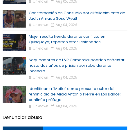
Unknown
Aug 05, 2026
Consternación en Consuelo por el fallecimiento de
Judith Amada Sosa Wyatt
Unknown
Aug 04, 2026
Mujer resulta herida durante conflicto en
Quisqueya; reportan otros lesionados
Unknown
Aug 04, 2026
Saqueadores de L&R Comercial podrían enfrentar
hasta dos años de prisión por robo durante
incendio
Unknown
Aug 04, 2026
Identifican a "Mofle" como presunto autor del
feminicidio de Alicia Antonio Pierre en Los Llanos;
continúa prófugo
Unknown
Aug 04, 2026
Denunciar abuso