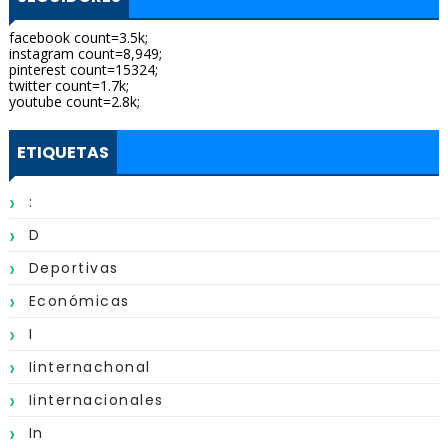
facebook count=3.5k;
instagram count=8,949;
pinterest count=15324;
twitter count=1.7k;
youtube count=2.8k;
ETIQUETAS
:
D
Deportivas
Económicas
I
Iinternachonal
Iinternacionales
In