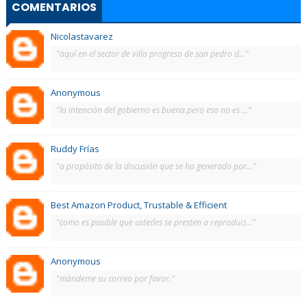
COMENTARIOS
Nicolastavarez
"aquí en el sector de villa progreso de san pedro d..."
Anonymous
"la intención del gobierno es buena.pero eso no es ..."
Ruddy Frías
"a propósito de la discusión que se ha generado por..."
Best Amazon Product, Trustable & Efficient
"como es posible que ustedes se presten a reproduci..."
Anonymous
"màndeme su correo por favor."