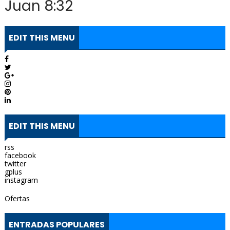
Juan 8:32
EDIT THIS MENU
EDIT THIS MENU
rss
facebook
twitter
gplus
instagram
Ofertas
ENTRADAS POPULARES