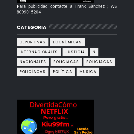
Para publicidad contacte a Frank Sànchez ; WS
8099015204
CATEGORIA
DEPORTIVAS
ECONÓMICAS
INTERNACIONALES
JUSTICIA
N
NACIONALES
POLICIACAS
POLICÌACAS
POLICÍACAS
POLÍTICA
MÙSICA