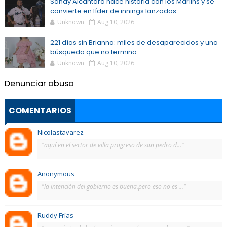
Sandy Alcántara hace historia con los Marlins y se
convierte en líder de innings lanzados
Unknown
Aug 10, 2026
221 días sin Brianna: miles de desaparecidos y una
búsqueda que no termina
Unknown
Aug 10, 2026
Denunciar abuso
COMENTARIOS
Nicolastavarez
"aquí en el sector de villa progreso de san pedro d..."
Anonymous
"la intención del gobierno es buena.pero eso no es ..."
Ruddy Frías