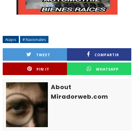
Atajos
# Nacionales
TWEET
COMPARTIR
PIN IT
WHATSAPP
About
Miradorweb.com