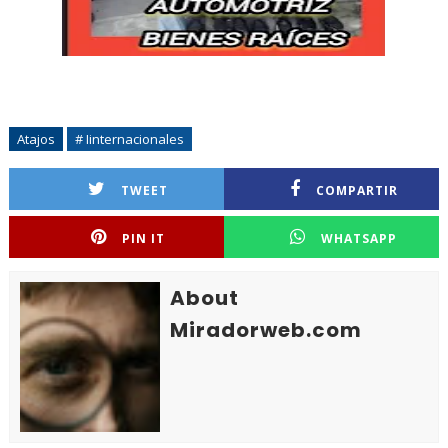
Atajos
# Iinternacionales
TWEET
COMPARTIR
PIN IT
WHATSAPP
About
Miradorweb.com