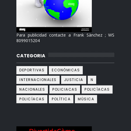
Para publicidad contacte a Frank Sànchez ; WS
8099015204
CATEGORIA
DEPORTIVAS
ECONÓMICAS
INTERNACIONALES
JUSTICIA
N
NACIONALES
POLICIACAS
POLICÌACAS
POLICÍACAS
POLÍTICA
MÙSICA