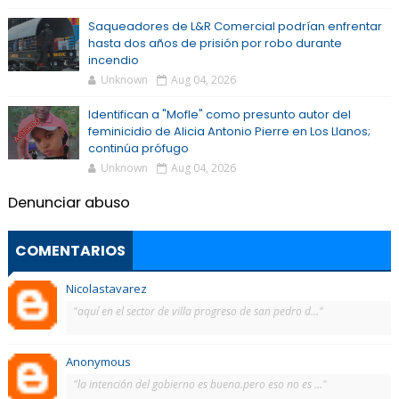
Saqueadores de L&R Comercial podrían enfrentar
hasta dos años de prisión por robo durante
incendio
Unknown
Aug 04, 2026
Identifican a "Mofle" como presunto autor del
feminicidio de Alicia Antonio Pierre en Los Llanos;
continúa prófugo
Unknown
Aug 04, 2026
Denunciar abuso
COMENTARIOS
Nicolastavarez
"aquí en el sector de villa progreso de san pedro d..."
Anonymous
"la intención del gobierno es buena.pero eso no es ..."