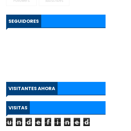
Followers
Subscribes
SEGUIDORES
VISITANTES AHORA
VISITAS
u
n
d
e
f
i
n
e
d