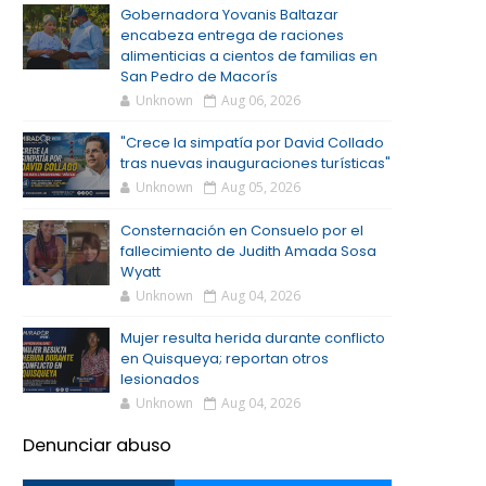
Gobernadora Yovanis Baltazar
encabeza entrega de raciones
alimenticias a cientos de familias en
San Pedro de Macorís
Unknown
Aug 06, 2026
"Crece la simpatía por David Collado
tras nuevas inauguraciones turísticas"
Unknown
Aug 05, 2026
Consternación en Consuelo por el
fallecimiento de Judith Amada Sosa
Wyatt
Unknown
Aug 04, 2026
Mujer resulta herida durante conflicto
en Quisqueya; reportan otros
lesionados
Unknown
Aug 04, 2026
Denunciar abuso