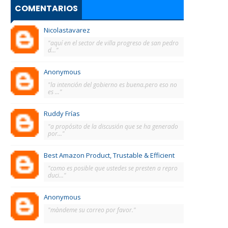
COMENTARIOS
Nicolastavarez
"aquí en el sector de villa progreso de san pedro
d..."
Anonymous
"la intención del gobierno es buena.pero eso no
es ..."
Ruddy Frías
"a propósito de la discusión que se ha generado
por..."
Best Amazon Product, Trustable & Efficient
"como es posible que ustedes se presten a repro
duci..."
Anonymous
"màndeme su correo por favor."