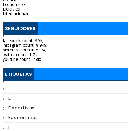
Económicas
Judiciales
Internacionales
SEGUIDORES
facebook count=3.5k;
instagram count=8,949;
pinterest count=15324;
twitter count=1.7k;
youtube count=2.8k;
ETIQUETAS
:
D
Deportivas
Económicas
I