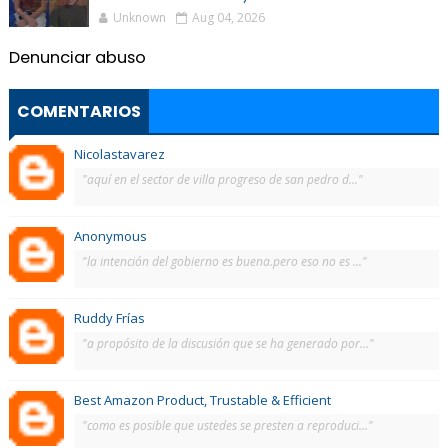
Unknown
Aug 04, 2026
Denunciar abuso
COMENTARIOS
Nicolastavarez
"aquí en el sector de villa progreso de san pedro d..."
Anonymous
"la intención del gobierno es buena.pero eso no es ..."
Ruddy Frías
"a propósito de la discusión que se ha generado por..."
Best Amazon Product, Trustable & Efficient
"como es posible que ustedes se presten a reproduci..."