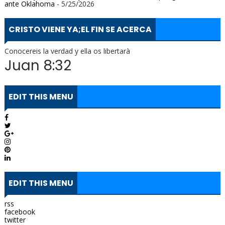
ante Oklahoma
- 5/25/2026
CRISTO VIENE YA;EL FIN SE ACERCA
Conocereis la verdad y ella os libertarà
Juan 8:32
EDIT THIS MENU
EDIT THIS MENU
rss
facebook
twitter