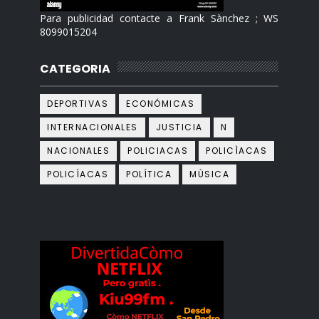
Para publicidad contacte a Frank Sànchez ; WS
8099015204
CATEGORIA
DEPORTIVAS
ECONÓMICAS
INTERNACIONALES
JUSTICIA
N
NACIONALES
POLICIACAS
POLICÌACAS
POLICÍACAS
POLÍTICA
MÙSICA