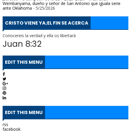
Wembanyama, dueño y señor de San Antonio que iguala serie
ante Oklahoma
- 5/25/2026
CRISTO VIENE YA;EL FIN SE ACERCA
Conocereis la verdad y ella os libertarà
Juan 8:32
EDIT THIS MENU
EDIT THIS MENU
rss
facebook