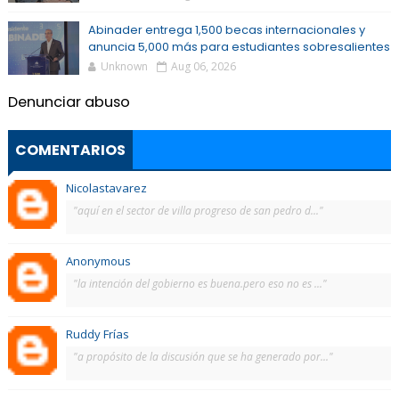
Abinader entrega 1,500 becas internacionales y
anuncia 5,000 más para estudiantes sobresalientes
Unknown
Aug 06, 2026
Denunciar abuso
COMENTARIOS
Nicolastavarez
"aquí en el sector de villa progreso de san pedro d..."
Anonymous
"la intención del gobierno es buena.pero eso no es ..."
Ruddy Frías
"a propósito de la discusión que se ha generado por..."