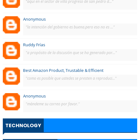
"aquí en el sector de villa progreso de san pedro d..."
Anonymous
"la intención del gobierno es buena.pero eso no es ..."
Ruddy Frías
"a propósito de la discusión que se ha generado por..."
Best Amazon Product, Trustable & Efficient
"como es posible que ustedes se presten a reproduci..."
Anonymous
"màndeme su correo por favor."
TECHNOLOGY