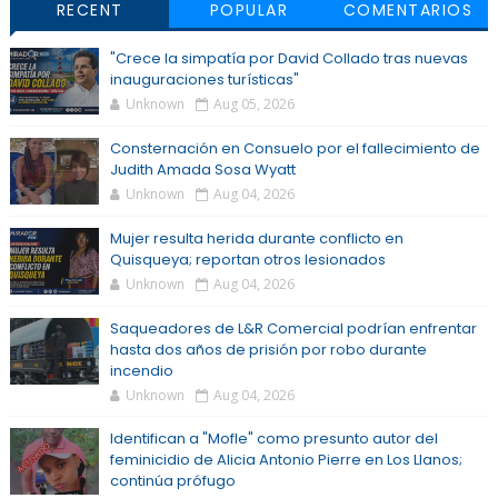
RECENT
POPULAR
COMENTARIOS
"Crece la simpatía por David Collado tras nuevas
inauguraciones turísticas"
Unknown
Aug 05, 2026
Consternación en Consuelo por el fallecimiento de
Judith Amada Sosa Wyatt
Unknown
Aug 04, 2026
Mujer resulta herida durante conflicto en
Quisqueya; reportan otros lesionados
Unknown
Aug 04, 2026
Saqueadores de L&R Comercial podrían enfrentar
hasta dos años de prisión por robo durante
incendio
Unknown
Aug 04, 2026
Identifican a "Mofle" como presunto autor del
feminicidio de Alicia Antonio Pierre en Los Llanos;
continúa prófugo