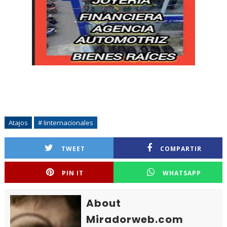
Atajos
# Iinternacionales
TWEET
COMPARTIR
PIN IT
WHATSAPP
About
Miradorweb.com