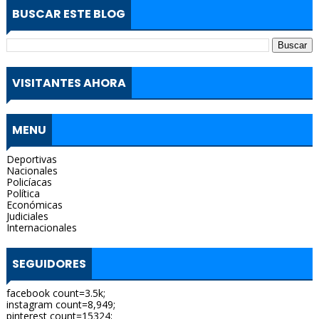
BUSCAR ESTE BLOG
VISITANTES AHORA
MENU
Deportivas
Nacionales
Policíacas
Política
Económicas
Judiciales
Internacionales
SEGUIDORES
facebook count=3.5k;
instagram count=8,949;
pinterest count=15324;