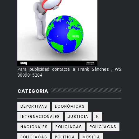
Para publicidad contacte a Frank Sànchez ; WS
8099015204
CATEGORIA
DEPORTIVAS
ECONÓMICAS
INTERNACIONALES
JUSTICIA
N
NACIONALES
POLICIACAS
POLICÌACAS
POLICÍACAS
POLÍTICA
MÙSICA