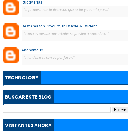
Ruddy Frías
"a propósito de la discusión que se ha generado por..."
Best Amazon Product, Trustable & Efficient
"como es posible que ustedes se presten a reproduci..."
Anonymous
"màndeme su correo por favor."
TECHNOLOGY
BUSCAR ESTE BLOG
VISITANTES AHORA