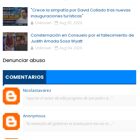
"Crece la simpatía por David Collado tras nuevas
inauguraciones turísticas"
Unknown
Aug 05, 2026
Consternación en Consuelo por el fallecimiento de
Judith Amada Sosa Wyatt
Unknown
Aug 04, 2026
Denunciar abuso
COMENTARIOS
Nicolastavarez
"aquí en el sector de villa progreso de san pedro d..."
Anonymous
"la intención del gobierno es buena.pero eso no es ..."