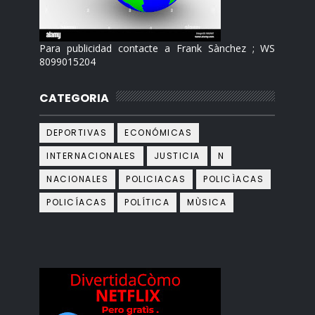
Para publicidad contacte a Frank Sànchez ; WS
8099015204
CATEGORIA
DEPORTIVAS
ECONÓMICAS
INTERNACIONALES
JUSTICIA
N
NACIONALES
POLICIACAS
POLICÌACAS
POLICÍACAS
POLÍTICA
MÙSICA