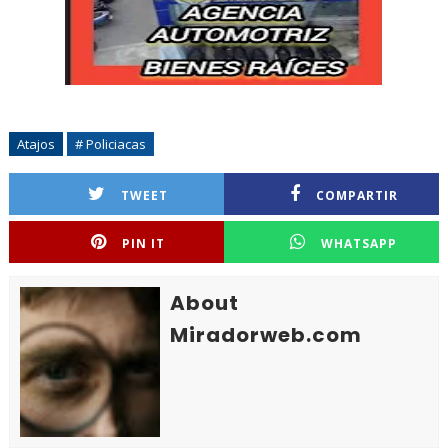
Atajos
# Policiacas
TWEET
COMPARTIR
PIN IT
WHATSAPP
About
Miradorweb.com