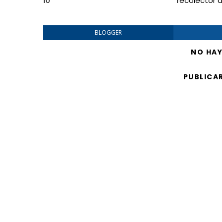
10
recolector 
BLOGGER
NO HA
PUBLICA