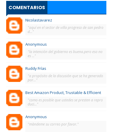
COMENTARIOS
Nicolastavarez
"aquí en el sector de villa progreso de san pedro
d..."
Anonymous
"la intención del gobierno es buena.pero eso no
es ..."
Ruddy Frías
"a propósito de la discusión que se ha generado
por..."
Best Amazon Product, Trustable & Efficient
"como es posible que ustedes se presten a repro
duci..."
Anonymous
"màndeme su correo por favor."