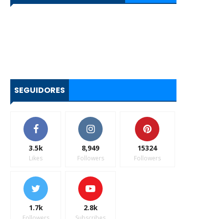
SEGUIDORES
3.5k
8,949
15324
Likes
Followers
Followers
1.7k
2.8k
Followers
Subscribes