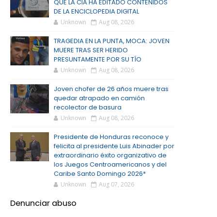
QUE LA CIA HA EDITADO CONTENIDOS
DE LA ENCICLOPEDIA DIGITAL
Unknown
Aug 08, 2026
TRAGEDIA EN LA PUNTA, MOCA: JOVEN
MUERE TRAS SER HERIDO
PRESUNTAMENTE POR SU TÍO
Unknown
Aug 08, 2026
Joven chofer de 26 años muere tras
quedar atrapado en camión
recolector de basura
Unknown
Aug 08, 2026
Presidente de Honduras reconoce y
felicita al presidente Luis Abinader por
extraordinario éxito organizativo de
los Juegos Centroamericanos y del
Caribe Santo Domingo 2026*
Unknown
Aug 07, 2026
Denunciar abuso