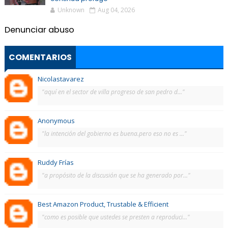
Unknown
Aug 04, 2026
Denunciar abuso
COMENTARIOS
Nicolastavarez
"aquí en el sector de villa progreso de san pedro d..."
Anonymous
"la intención del gobierno es buena.pero eso no es ..."
Ruddy Frías
"a propósito de la discusión que se ha generado por..."
Best Amazon Product, Trustable & Efficient
"como es posible que ustedes se presten a reproduci..."