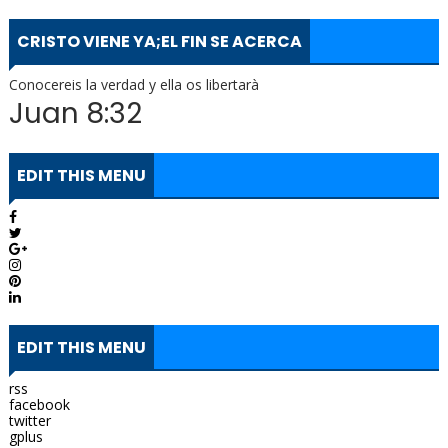
CRISTO VIENE YA;EL FIN SE ACERCA
Conocereis la verdad y ella os libertarà
Juan 8:32
EDIT THIS MENU
EDIT THIS MENU
rss
facebook
twitter
gplus