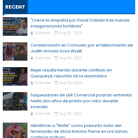
RECENT
"Crece la simpatía por David Collado tras nuevas
inauguraciones turísticas"
Unknown
Aug 05, 2026
Consternación en Consuelo por el fallecimiento de
Judith Amada Sosa Wyatt
Unknown
Aug 04, 2026
Mujer resulta herida durante conflicto en
Quisqueya; reportan otros lesionados
Unknown
Aug 04, 2026
Saqueadores de L&R Comercial podrían enfrentar
hasta dos años de prisión por robo durante
incendio
Unknown
Aug 04, 2026
Identifican a "Mofle" como presunto autor del
feminicidio de Alicia Antonio Pierre en Los Llanos;
continúa prófugo