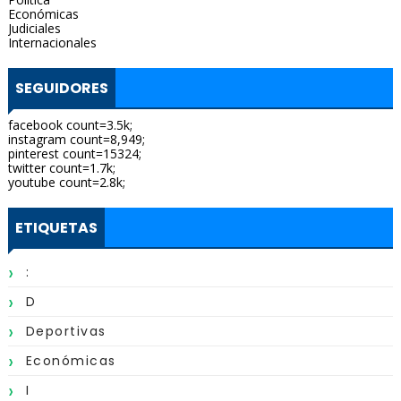
Económicas
Judiciales
Internacionales
SEGUIDORES
facebook count=3.5k;
instagram count=8,949;
pinterest count=15324;
twitter count=1.7k;
youtube count=2.8k;
ETIQUETAS
:
D
Deportivas
Económicas
I