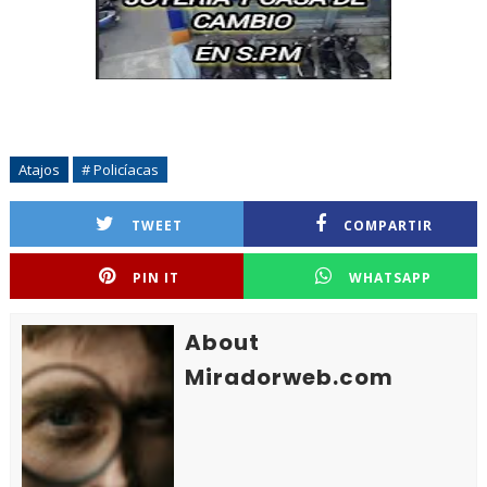
Atajos
# Policíacas
TWEET
COMPARTIR
PIN IT
WHATSAPP
About
Miradorweb.com