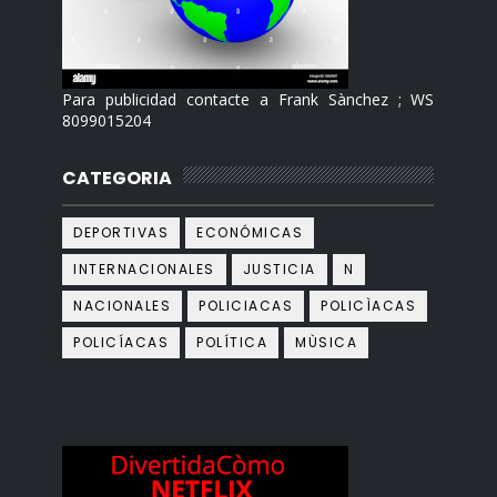
Para publicidad contacte a Frank Sànchez ; WS
8099015204
CATEGORIA
DEPORTIVAS
ECONÓMICAS
INTERNACIONALES
JUSTICIA
N
NACIONALES
POLICIACAS
POLICÌACAS
POLICÍACAS
POLÍTICA
MÙSICA