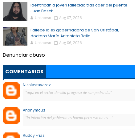
Identifican a joven fallecido tras caer del puente
Juan Bosch
Unknown
Aug 07, 2026
Fallece la ex gobernadora de San Cristóbal,
doctora María Antonieta Bello
Unknown
Aug 06, 2026
Denunciar abuso
COMENTARIOS
Nicolastavarez
"aquí en el sector de villa progreso de san pedro d..."
Anonymous
"la intención del gobierno es buena.pero eso no es ..."
Ruddy Frías