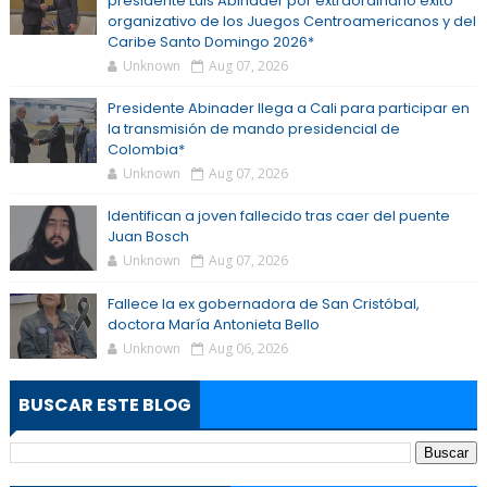
presidente Luis Abinader por extraordinario éxito
organizativo de los Juegos Centroamericanos y del
Caribe Santo Domingo 2026*
Unknown
Aug 07, 2026
Presidente Abinader llega a Cali para participar en
la transmisión de mando presidencial de
Colombia*
Unknown
Aug 07, 2026
Identifican a joven fallecido tras caer del puente
Juan Bosch
Unknown
Aug 07, 2026
Fallece la ex gobernadora de San Cristóbal,
doctora María Antonieta Bello
Unknown
Aug 06, 2026
BUSCAR ESTE BLOG