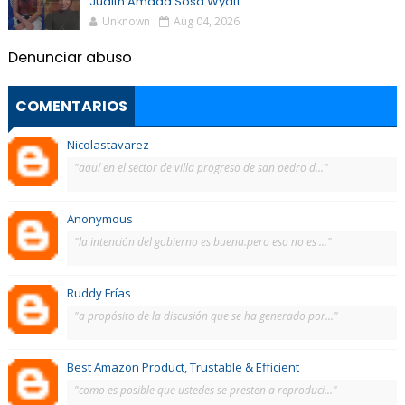
Judith Amada Sosa Wyatt
Unknown
Aug 04, 2026
Denunciar abuso
COMENTARIOS
Nicolastavarez
"aquí en el sector de villa progreso de san pedro d..."
Anonymous
"la intención del gobierno es buena.pero eso no es ..."
Ruddy Frías
"a propósito de la discusión que se ha generado por..."
Best Amazon Product, Trustable & Efficient
"como es posible que ustedes se presten a reproduci..."