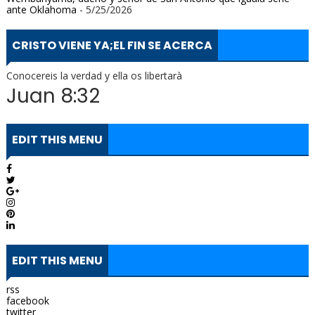
ante Oklahoma
- 5/25/2026
CRISTO VIENE YA;EL FIN SE ACERCA
Conocereis la verdad y ella os libertarà
Juan 8:32
EDIT THIS MENU
EDIT THIS MENU
rss
facebook
twitter