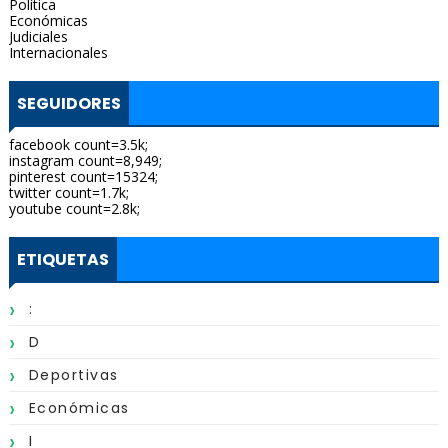
Política
Económicas
Judiciales
Internacionales
SEGUIDORES
facebook count=3.5k;
instagram count=8,949;
pinterest count=15324;
twitter count=1.7k;
youtube count=2.8k;
ETIQUETAS
:
D
Deportivas
Económicas
I