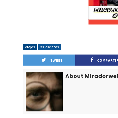
Atajos
# Policíacas
TWEET
COMPARTI
About Miradorwe