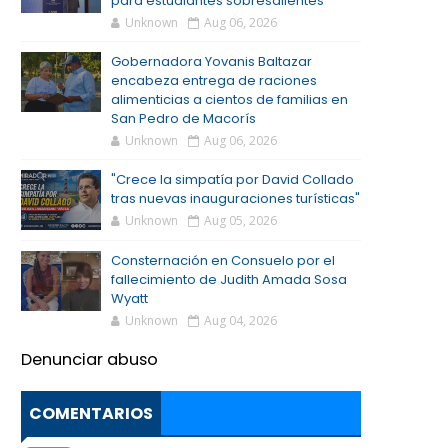
para estudiantes sobresalientes
Unknown
Aug 06, 2026
Gobernadora Yovanis Baltazar
encabeza entrega de raciones
alimenticias a cientos de familias en
San Pedro de Macorís
Unknown
Aug 06, 2026
"Crece la simpatía por David Collado
tras nuevas inauguraciones turísticas"
Unknown
Aug 05, 2026
Consternación en Consuelo por el
fallecimiento de Judith Amada Sosa
Wyatt
Unknown
Aug 04, 2026
Denunciar abuso
COMENTARIOS