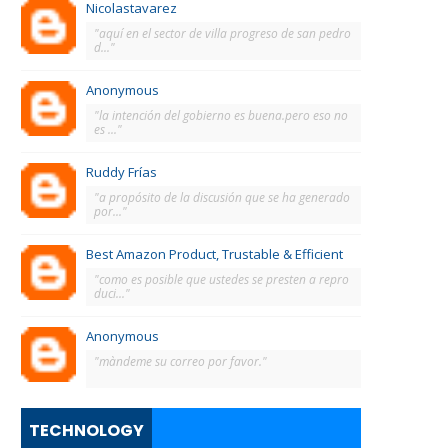
Nicolastavarez
"aquí en el sector de villa progreso de san pedro
d..."
Anonymous
"la intención del gobierno es buena.pero eso no
es ..."
Ruddy Frías
"a propósito de la discusión que se ha generado
por..."
Best Amazon Product, Trustable & Efficient
"como es posible que ustedes se presten a repro
duci..."
Anonymous
"màndeme su correo por favor."
TECHNOLOGY