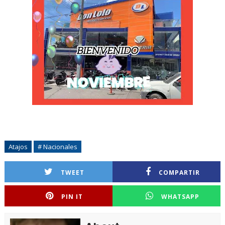
Atajos
# Nacionales
TWEET
COMPARTIR
PIN IT
WHATSAPP