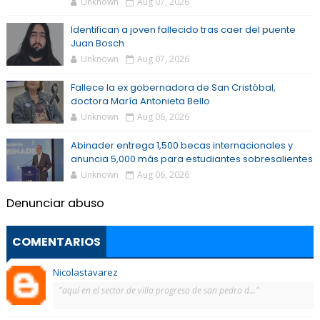
Unknown
Aug 07, 2026
Identifican a joven fallecido tras caer del puente
Juan Bosch
Unknown
Aug 07, 2026
Fallece la ex gobernadora de San Cristóbal,
doctora María Antonieta Bello
Unknown
Aug 06, 2026
Abinader entrega 1,500 becas internacionales y
anuncia 5,000 más para estudiantes sobresalientes
Unknown
Aug 06, 2026
Denunciar abuso
COMENTARIOS
Nicolastavarez
"aquí en el sector de villa progreso de san pedro d..."