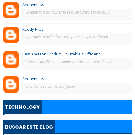
Anonymous
"la intención del gobierno es buena.pero eso no es ..."
Ruddy Frías
"a propósito de la discusión que se ha generado por..."
Best Amazon Product, Trustable & Efficient
"como es posible que ustedes se presten a reproduci..."
Anonymous
"màndeme su correo por favor."
TECHNOLOGY
BUSCAR ESTE BLOG