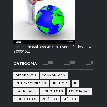
Para publicidad contacte a Frank Sànchez ; WS
8099015204
CATEGORIA
DEPORTIVAS
ECONÓMICAS
INTERNACIONALES
JUSTICIA
N
NACIONALES
POLICIACAS
POLICÌACAS
POLICÍACAS
POLÍTICA
MÙSICA