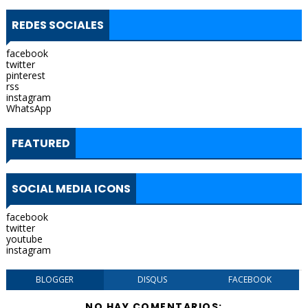
REDES SOCIALES
facebook
twitter
pinterest
rss
instagram
WhatsApp
FEATURED
SOCIAL MEDIA ICONS
facebook
twitter
youtube
instagram
BLOGGER
DISQUS
FACEBOOK
NO HAY COMENTARIOS: