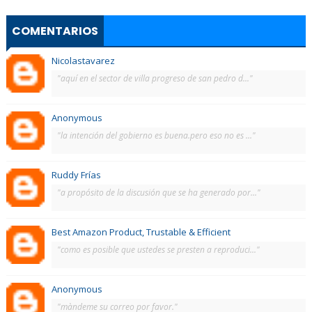
COMENTARIOS
Nicolastavarez
"aquí en el sector de villa progreso de san pedro d..."
Anonymous
"la intención del gobierno es buena.pero eso no es ..."
Ruddy Frías
"a propósito de la discusión que se ha generado por..."
Best Amazon Product, Trustable & Efficient
"como es posible que ustedes se presten a reproduci..."
Anonymous
"màndeme su correo por favor."