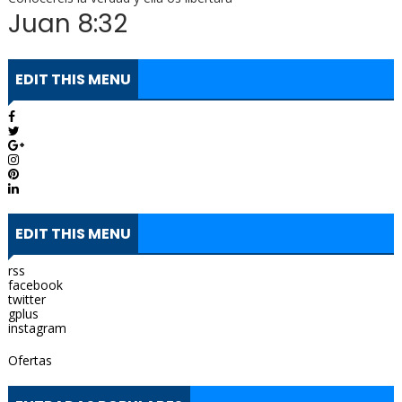
Juan 8:32
EDIT THIS MENU
EDIT THIS MENU
rss
facebook
twitter
gplus
instagram
Ofertas