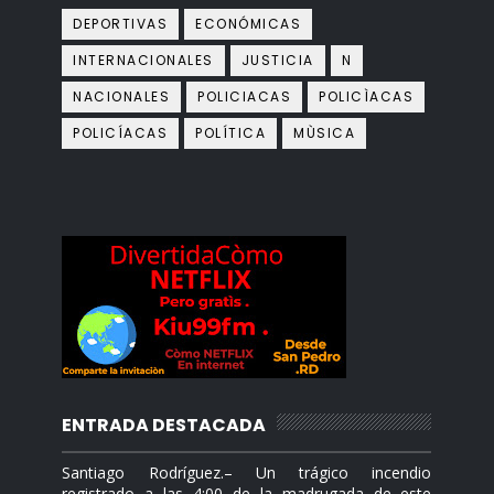
DEPORTIVAS
ECONÓMICAS
INTERNACIONALES
JUSTICIA
N
NACIONALES
POLICIACAS
POLICÌACAS
POLICÍACAS
POLÍTICA
MÙSICA
ENTRADA DESTACADA
Santiago Rodríguez.– Un trágico incendio
registrado a las 4:00 de la madrugada de este