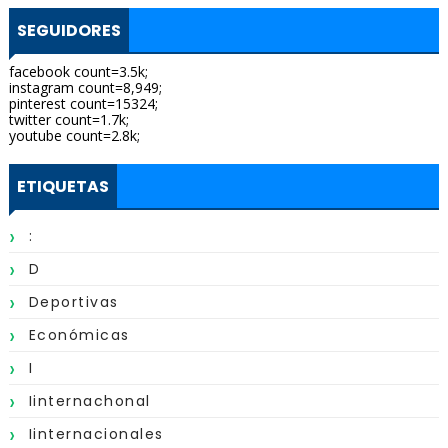
SEGUIDORES
facebook count=3.5k;
instagram count=8,949;
pinterest count=15324;
twitter count=1.7k;
youtube count=2.8k;
ETIQUETAS
:
D
Deportivas
Económicas
I
Iinternachonal
Iinternacionales