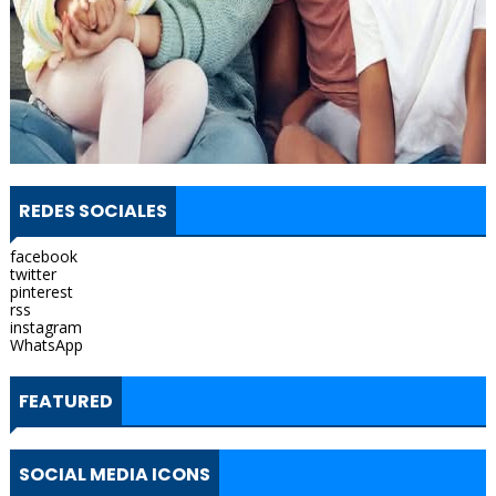
REDES SOCIALES
facebook
twitter
pinterest
rss
instagram
WhatsApp
FEATURED
SOCIAL MEDIA ICONS