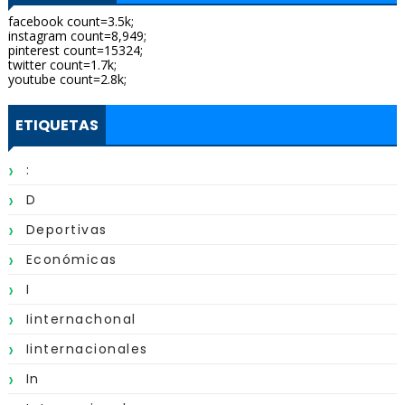
facebook count=3.5k;
instagram count=8,949;
pinterest count=15324;
twitter count=1.7k;
youtube count=2.8k;
ETIQUETAS
:
D
Deportivas
Económicas
I
Iinternachonal
Iinternacionales
In