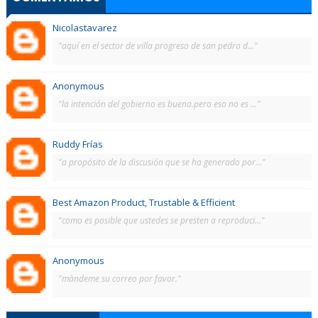
Nicolastavarez
"aquí en el sector de villa progreso de san pedro d..."
Anonymous
"la intención del gobierno es buena.pero eso no es ..."
Ruddy Frías
"a propósito de la discusión que se ha generado por..."
Best Amazon Product, Trustable & Efficient
"como es posible que ustedes se presten a reproduci..."
Anonymous
"màndeme su correo por favor."