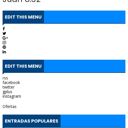
EDIT THIS MENU
EDIT THIS MENU
rss
facebook
twitter
gplus
instagram
Ofertas
ENTRADAS POPULARES