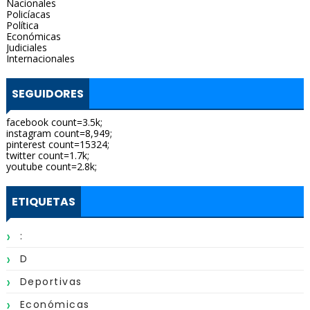
Nacionales
Policíacas
Política
Económicas
Judiciales
Internacionales
SEGUIDORES
facebook count=3.5k;
instagram count=8,949;
pinterest count=15324;
twitter count=1.7k;
youtube count=2.8k;
ETIQUETAS
:
D
Deportivas
Económicas