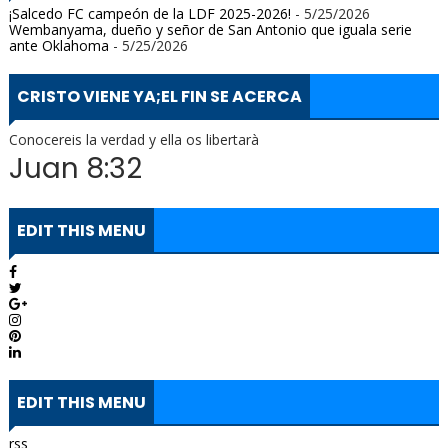
¡Salcedo FC campeón de la LDF 2025-2026!
- 5/25/2026
Wembanyama, dueño y señor de San Antonio que iguala serie
ante Oklahoma
- 5/25/2026
CRISTO VIENE YA;EL FIN SE ACERCA
Conocereis la verdad y ella os libertarà
Juan 8:32
EDIT THIS MENU
EDIT THIS MENU
rss