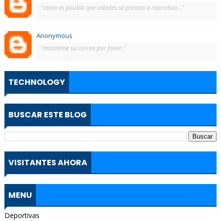
"como es posible que ustedes se presten a reproduci..."
Anonymous
"màndeme su correo por favor."
TECHNOLOGY
BUSCAR ESTE BLOG
VISITANTES AHORA
MENU
Deportivas