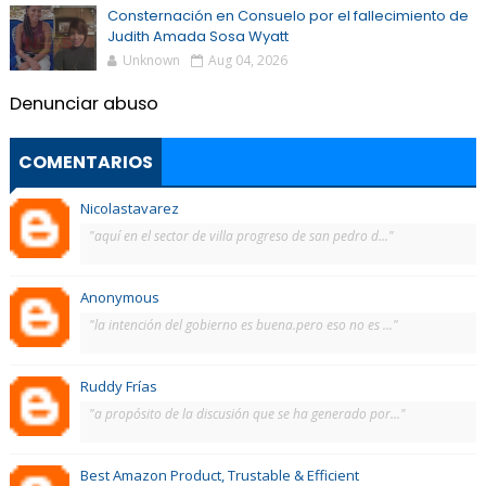
Consternación en Consuelo por el fallecimiento de
Judith Amada Sosa Wyatt
Unknown
Aug 04, 2026
Denunciar abuso
COMENTARIOS
Nicolastavarez
"aquí en el sector de villa progreso de san pedro d..."
Anonymous
"la intención del gobierno es buena.pero eso no es ..."
Ruddy Frías
"a propósito de la discusión que se ha generado por..."
Best Amazon Product, Trustable & Efficient