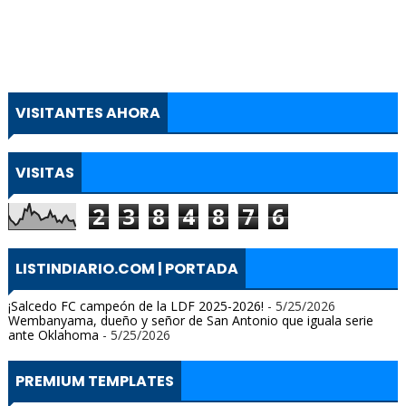
VISITANTES AHORA
VISITAS
2
3
8
4
8
7
6
LISTINDIARIO.COM | PORTADA
¡Salcedo FC campeón de la LDF 2025-2026!
- 5/25/2026
Wembanyama, dueño y señor de San Antonio que iguala serie
ante Oklahoma
- 5/25/2026
PREMIUM TEMPLATES