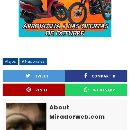
Atajos
# Nacionales
TWEET
COMPARTIR
PIN IT
WHATSAPP
About
Miradorweb.com