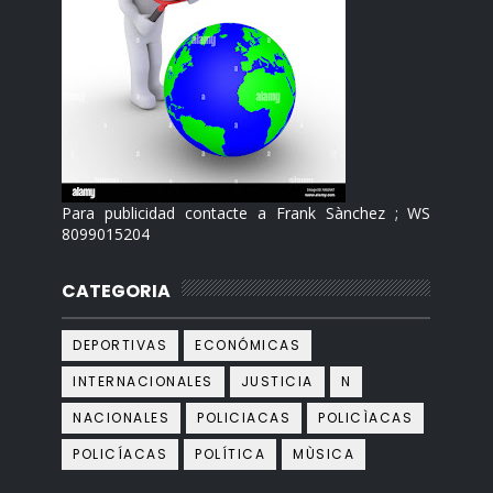
Para publicidad contacte a Frank Sànchez ; WS
8099015204
CATEGORIA
DEPORTIVAS
ECONÓMICAS
INTERNACIONALES
JUSTICIA
N
NACIONALES
POLICIACAS
POLICÌACAS
POLICÍACAS
POLÍTICA
MÙSICA