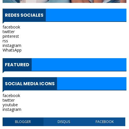
REDES SOCIALES
facebook
twitter
pinterest
rss
instagram
WhatsApp
FEATURED
SOCIAL MEDIA ICONS
facebook
twitter
youtube
instagram
BLOGGER
DISQUS
FACEBOOK