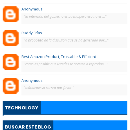
Anonymous
"la intención del gobierno es buena.pero eso no es ..."
Ruddy Frías
"a propósito de la discusión que se ha generado por..."
Best Amazon Product, Trustable & Efficient
"como es posible que ustedes se presten a reproduci..."
Anonymous
"màndeme su correo por favor."
TECHNOLOGY
BUSCAR ESTE BLOG