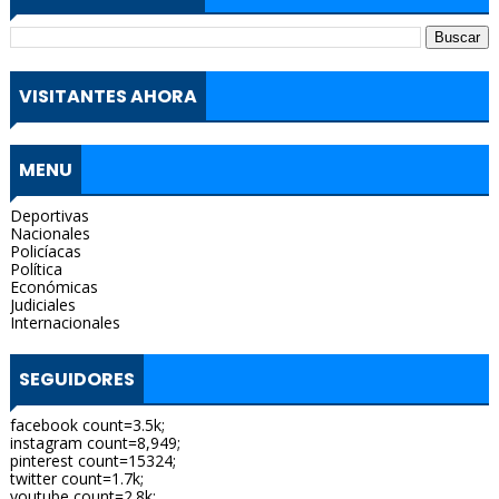
VISITANTES AHORA
MENU
Deportivas
Nacionales
Policíacas
Política
Económicas
Judiciales
Internacionales
SEGUIDORES
facebook count=3.5k;
instagram count=8,949;
pinterest count=15324;
twitter count=1.7k;
youtube count=2.8k;