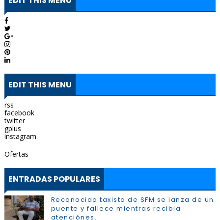
EDIT THIS MENU
EDIT THIS MENU
rss
facebook
twitter
gplus
instagram
Ofertas
ENTRADAS POPULARES
Reconocido taxista de SFM se lanza de un
puente y fallece mientras recibia
atenciónes.