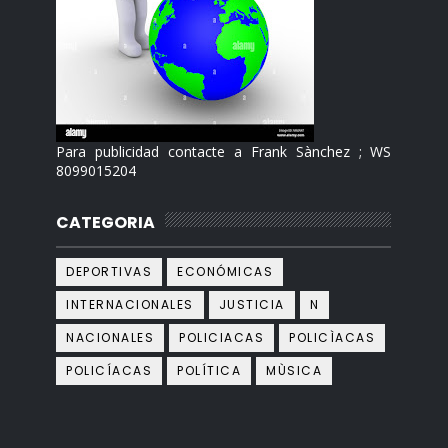
Para publicidad contacte a Frank Sànchez ; WS
8099015204
CATEGORIA
DEPORTIVAS
ECONÓMICAS
INTERNACIONALES
JUSTICIA
N
NACIONALES
POLICIACAS
POLICÌACAS
POLICÍACAS
POLÍTICA
MÙSICA