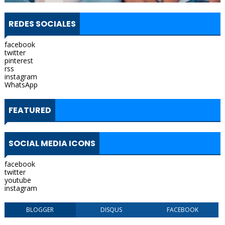
REDES SOCIALES
facebook
twitter
pinterest
rss
instagram
WhatsApp
FEATURED
SOCIAL MEDIA ICONS
facebook
twitter
youtube
instagram
BLOGGER
DISQUS
FACEBOOK