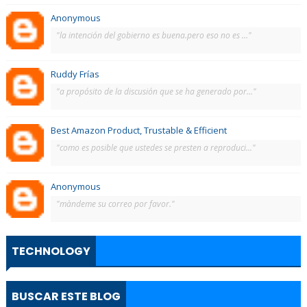
Anonymous
"la intención del gobierno es buena.pero eso no es ..."
Ruddy Frías
"a propósito de la discusión que se ha generado por..."
Best Amazon Product, Trustable & Efficient
"como es posible que ustedes se presten a reproduci..."
Anonymous
"màndeme su correo por favor."
TECHNOLOGY
BUSCAR ESTE BLOG