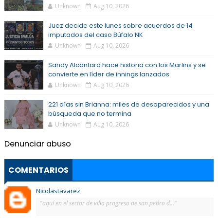
Unknown
Aug 10, 2026
Juez decide este lunes sobre acuerdos de 14
imputados del caso Búfalo NK
Unknown
Aug 10, 2026
Sandy Alcántara hace historia con los Marlins y se
convierte en líder de innings lanzados
Unknown
Aug 10, 2026
221 días sin Brianna: miles de desaparecidos y una
búsqueda que no termina
Unknown
Aug 10, 2026
Denunciar abuso
COMENTARIOS
Nicolastavarez
"aquí en el sector de villa progreso de san pedro d..."