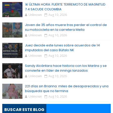
🚨 ÚLTIMA HORA: FUERTE TERREMOTO DE MAGNITUD
7.4 SACUDE COLOMBIA
Unknown
Aug 10, 2026
Joven de 35 años muere tras perder el control de
su motocicleta en la carretera Mella
Unknown
Aug 10, 2026
Juez decide este lunes sobre acuerdos de 14
imputados del caso Búfalo NK
Unknown
Aug 10, 2026
Sandy Alcántara hace historia con los Marlins y se
convierte en líder de innings lanzados
Unknown
Aug 10, 2026
221 días sin Brianna: miles de desaparecidos y una
búsqueda que no termina
Unknown
Aug 10, 2026
BUSCAR ESTE BLOG