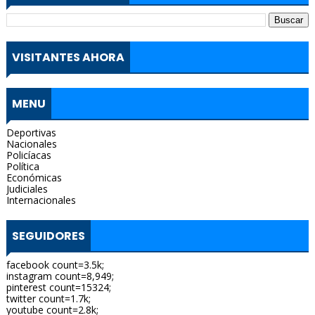
VISITANTES AHORA
MENU
Deportivas
Nacionales
Policíacas
Política
Económicas
Judiciales
Internacionales
SEGUIDORES
facebook count=3.5k;
instagram count=8,949;
pinterest count=15324;
twitter count=1.7k;
youtube count=2.8k;