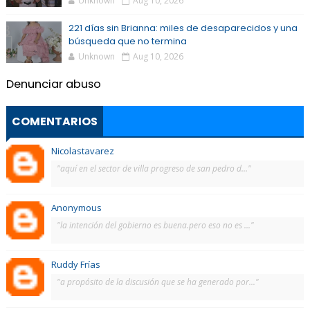
Unknown
Aug 10, 2026
221 días sin Brianna: miles de desaparecidos y una
búsqueda que no termina
Unknown
Aug 10, 2026
Denunciar abuso
COMENTARIOS
Nicolastavarez
"aquí en el sector de villa progreso de san pedro d..."
Anonymous
"la intención del gobierno es buena.pero eso no es ..."
Ruddy Frías
"a propósito de la discusión que se ha generado por..."