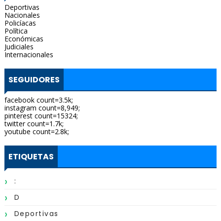
Deportivas
Nacionales
Policíacas
Política
Económicas
Judiciales
Internacionales
SEGUIDORES
facebook count=3.5k;
instagram count=8,949;
pinterest count=15324;
twitter count=1.7k;
youtube count=2.8k;
ETIQUETAS
:
D
Deportivas