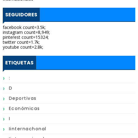
SEGUIDORES
facebook count=3.5k;
instagram count=8,949;
pinterest count=15324;
twitter count=1.7k;
youtube count=2.8k;
ETIQUETAS
:
D
Deportivas
Económicas
I
Iinternachonal