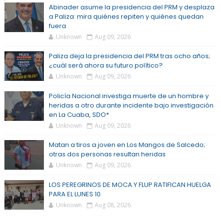
Abinader asume la presidencia del PRM y desplaza
a Paliza: mira quiénes repiten y quiénes quedan
fuera
Unknown
Aug 09, 2026
Paliza deja la presidencia del PRM tras ocho años;
¿cuál será ahora su futuro político?
Unknown
Aug 09, 2026
Policía Nacional investiga muerte de un hombre y
heridas a otro durante incidente bajo investigación
en La Cuaba, SDO*
Unknown
Aug 09, 2026
Matan a tiros a joven en Los Mangos de Salcedo;
otras dos personas resultan heridas
Unknown
Aug 09, 2026
LOS PEREGRINOS DE MOCA Y FLUP RATIFICAN HUELGA
PARA EL LUNES 10
Unknown
Aug 08, 2026