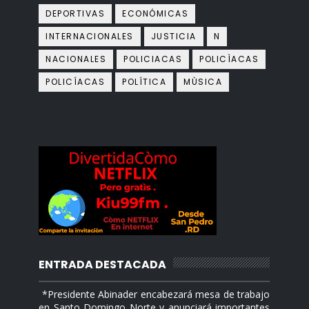
DEPORTIVAS
ECONÓMICAS
INTERNACIONALES
JUSTICIA
N
NACIONALES
POLICIACAS
POLICÌACAS
POLICÍACAS
POLÍTICA
MÙSICA
ENTRADA DESTACADA
*Presidente Abinader encabezará mesa de trabajo
en Santo Domingo Norte y anunciará importantes