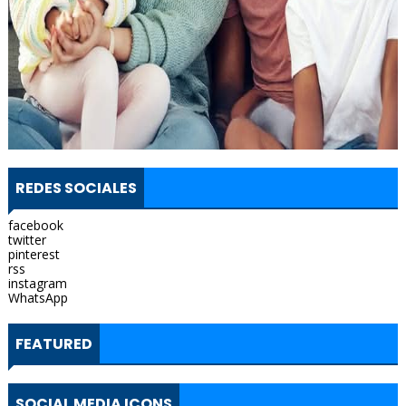
REDES SOCIALES
facebook
twitter
pinterest
rss
instagram
WhatsApp
FEATURED
SOCIAL MEDIA ICONS