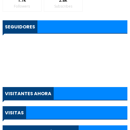
1.7k
2.8k
Followers
Subscribes
SEGUIDORES
VISITANTES AHORA
VISITAS