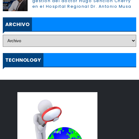
gestión del doctor Hugo Sención Cherry
en el Hospital Regional Dr. Antonio Musa
ARCHIVO
TECHNOLOGY