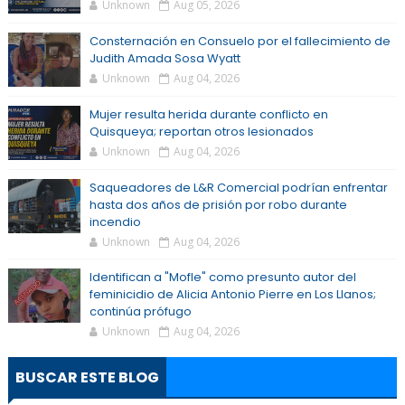
Unknown
Aug 05, 2026
Consternación en Consuelo por el fallecimiento de
Judith Amada Sosa Wyatt
Unknown
Aug 04, 2026
Mujer resulta herida durante conflicto en
Quisqueya; reportan otros lesionados
Unknown
Aug 04, 2026
Saqueadores de L&R Comercial podrían enfrentar
hasta dos años de prisión por robo durante
incendio
Unknown
Aug 04, 2026
Identifican a "Mofle" como presunto autor del
feminicidio de Alicia Antonio Pierre en Los Llanos;
continúa prófugo
Unknown
Aug 04, 2026
BUSCAR ESTE BLOG