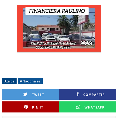
Atajos
# Nacionales
TWEET
COMPARTIR
PIN IT
WHATSAPP