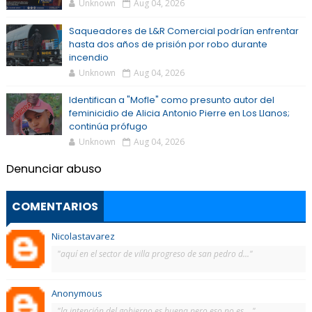
Unknown
Aug 04, 2026
Saqueadores de L&R Comercial podrían enfrentar
hasta dos años de prisión por robo durante
incendio
Unknown
Aug 04, 2026
Identifican a "Mofle" como presunto autor del
feminicidio de Alicia Antonio Pierre en Los Llanos;
continúa prófugo
Unknown
Aug 04, 2026
Denunciar abuso
COMENTARIOS
Nicolastavarez
"aquí en el sector de villa progreso de san pedro d..."
Anonymous
"la intención del gobierno es buena.pero eso no es ..."