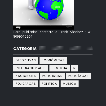
Para publicidad contacte a Frank Sànchez ; WS
8099015204
CATEGORIA
DEPORTIVAS
ECONÓMICAS
INTERNACIONALES
JUSTICIA
N
NACIONALES
POLICIACAS
POLICÌACAS
POLICÍACAS
POLÍTICA
MÙSICA