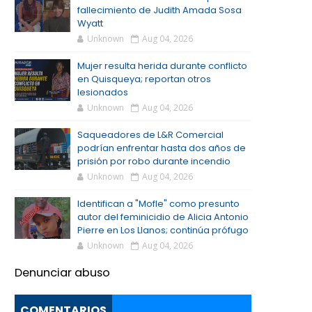
fallecimiento de Judith Amada Sosa
Wyatt
Unknown
Aug 04, 2026
Mujer resulta herida durante conflicto
en Quisqueya; reportan otros
lesionados
Unknown
Aug 04, 2026
Saqueadores de L&R Comercial
podrían enfrentar hasta dos años de
prisión por robo durante incendio
Unknown
Aug 04, 2026
Identifican a "Mofle" como presunto
autor del feminicidio de Alicia Antonio
Pierre en Los Llanos; continúa prófugo
Unknown
Aug 04, 2026
Denunciar abuso
COMENTARIOS