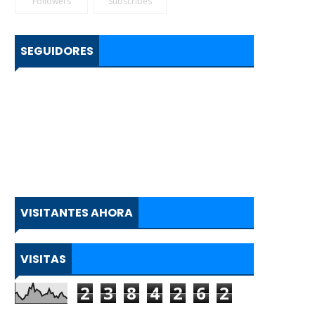
Followers
Subscribes
SEGUIDORES
VISITANTES AHORA
VISITAS
2
3
8
4
2
6
2