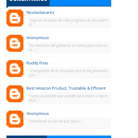
Nicolastavarez
"aquí en el sector de villa progreso de san pedro
d..."
Anonymous
"la intención del gobierno es buena.pero eso no
es ..."
Ruddy Frías
"a propósito de la discusión que se ha generado
por..."
Best Amazon Product, Trustable & Efficient
"como es posible que ustedes se presten a repro
duci..."
Anonymous
"màndeme su correo por favor."