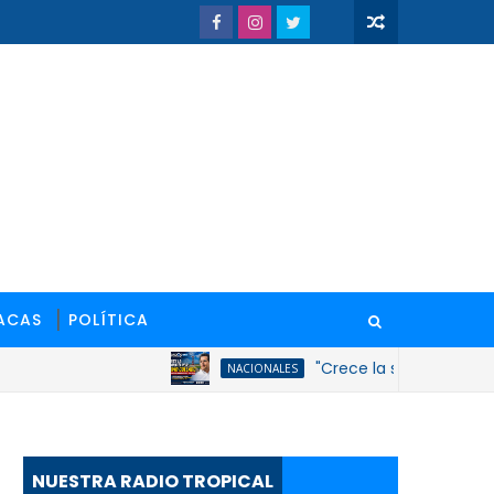
ACAS
POLÍTICA
"Crece la simpatía por David 
NACIONALES
NUESTRA RADIO TROPICAL