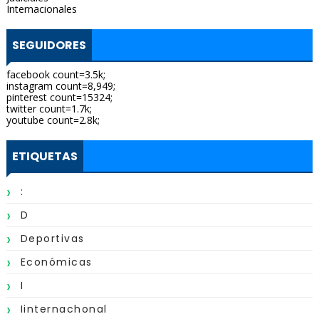
Internacionales
SEGUIDORES
facebook count=3.5k;
instagram count=8,949;
pinterest count=15324;
twitter count=1.7k;
youtube count=2.8k;
ETIQUETAS
:
D
Deportivas
Económicas
I
Iinternachonal