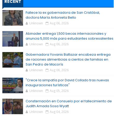
RECENT
Fallece la ex gobernadora de San Cristóbal,
doctora María Antonieta Bello
Unknown
Aug 06, 2026
Abinader entrega 1,500 becas internacionales y
anuncia 5,000 más para estudiantes sobresalientes
Unknown
Aug 06, 2026
Gobernadora Yovanis Baltazar encabeza entrega
de raciones alimenticias a cientos de familias en
San Pedro de Macorís
Unknown
Aug 06, 2026
"Crece la simpatía por David Collado tras nuevas
inauguraciones turísticas"
Unknown
Aug 05, 2026
Consternación en Consuelo por el fallecimiento de
Judith Amada Sosa Wyatt
Unknown
Aug 04, 2026