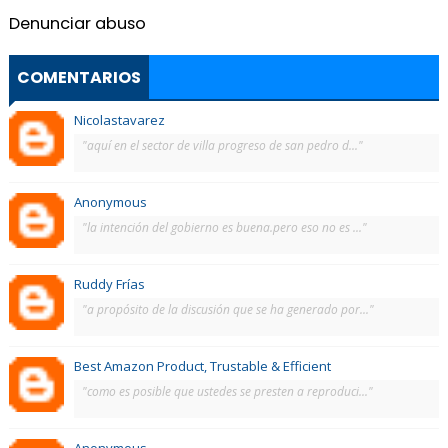
Denunciar abuso
COMENTARIOS
Nicolastavarez
"aquí en el sector de villa progreso de san pedro d..."
Anonymous
"la intención del gobierno es buena.pero eso no es ..."
Ruddy Frías
"a propósito de la discusión que se ha generado por..."
Best Amazon Product, Trustable & Efficient
"como es posible que ustedes se presten a reproduci..."