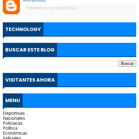
Anonymous
"màndeme su correo por favor."
TECHNOLOGY
BUSCAR ESTE BLOG
VISITANTES AHORA
MENU
Deportivas
Nacionales
Policíacas
Política
Económicas
Judiciales