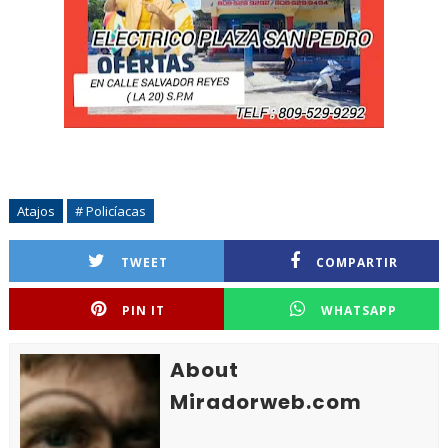
Atajos
# Policíacas
TWEET
COMPARTIR
PIN IT
WHATSAPP
About
Miradorweb.com