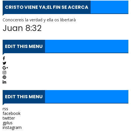
CRISTO VIENE YA;EL FIN SE ACERCA
Conocereis la verdad y ella os libertarà
Juan 8:32
EDIT THIS MENU
EDIT THIS MENU
rss
facebook
twitter
gplus
instagram