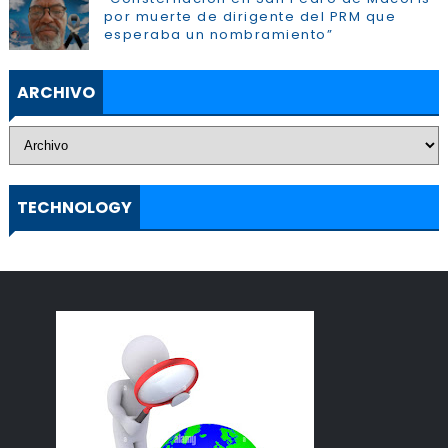
por muerte de dirigente del PRM que
esperaba un nombramiento”
ARCHIVO
TECHNOLOGY