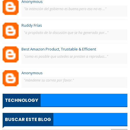
Anonymous
"la intención del gobierno es buena.pero eso no es ..."
Ruddy Frías
"a propósito de la discusión que se ha generado por..."
Best Amazon Product, Trustable & Efficient
"como es posible que ustedes se presten a reproduci..."
Anonymous
"màndeme su correo por favor."
TECHNOLOGY
BUSCAR ESTE BLOG