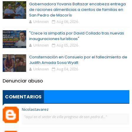
Gobernadora Yovanis Baltazar encabeza entrega
de raciones alimenticias a cientos de familias en
San Pedro de Macorís
Unknown
Aug 06, 2026
"Crece la simpatía por David Collado tras nuevas
inauguraciones turísticas"
Unknown
Aug 05, 2026
Consternación en Consuelo por el fallecimiento de
Judith Amada Sosa Wyatt
Unknown
Aug 04, 2026
Denunciar abuso
COMENTARIOS
Nicolastavarez
"aquí en el sector de villa progreso de san pedro d..."