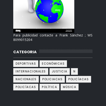
Para publicidad contacte a Frank Sànchez ; WS
8099015204
CATEGORIA
DEPORTIVAS
ECONÓMICAS
INTERNACIONALES
JUSTICIA
N
NACIONALES
POLICIACAS
POLICÌACAS
POLICÍACAS
POLÍTICA
MÙSICA